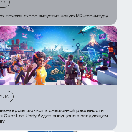
MR
co, похоже, скоро выпустит новую MR-гарнитуру
META
емо-версия шахмат в смешанной реальности
я Quest от Unity будет выпущена в следующем
ду