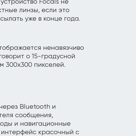
устройство Focals не
ктные линзы, если это
сылать уже в конце года.
тображается ненавязчиво
говорит о 15-градусной
 300х300 пикселей.
ерез Bluetooth и
теля сообщения,
годы и навигационные
о интерфейс красочный с