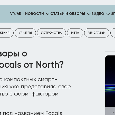
VR/AR - НОВОСТИ
СТАТЬИ И ОБЗОРЫ
ВИДЕО
И
ЖЕНИЯ
VR-ИГРЫ
УСТРОЙСТВА
META
VR-СТАТЬИ
зоры о
cals от North?
о компактных смарт-
пания уже представила свое
тво с форм-фактором
 под названием Focals