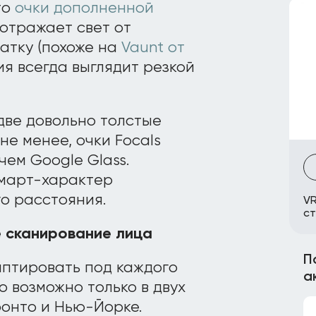
то
очки дополненной
отражает свет от
атку (похоже на
Vaunt от
ия всегда выглядит резкой
две довольно толстые
не менее, очки Focals
чем Google Glass.
март-характер
го расстояния.
VR
ст
 сканирование лица
П
птировать под каждого
а
о возможно только в двух
ронто и Нью-Йорке.