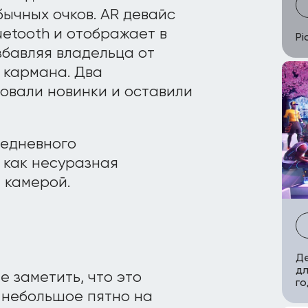
бычных очков. AR девайс
etooth и отображает в
Pi
бавляя владельца от
 кармана. Два
овали новинки и оставили
седневного
, как несуразная
 камерой.
Д
дл
е заметить, что это
го
о небольшое пятно на