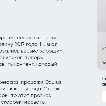
 превзошел показатели
овину 2017 года. Низкая
казались весьма хорошим
алитиков, теперь
Вс
вить контент, который
П
erdata, продажи Oculus
а
ниц к концу года. Однако
ры, то этот прогноз
 скорректировать.