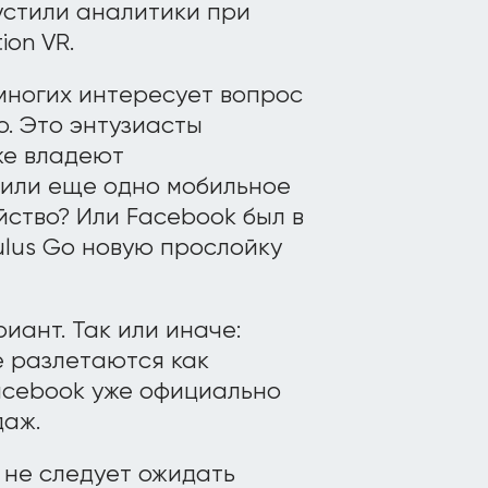
устили аналитики при
ion VR.
многих интересует вопрос
o. Это энтузиасты
же владеют
пили еще одно мобильное
йство? Или Facebook был в
lus Go новую прослойку
иант. Так или иначе:
е разлетаются как
acebook уже официально
даж.
 не следует ожидать