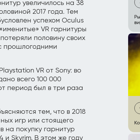
нитур увеличилось на 38
ловиной 2017 года. Тем
Ры
бусловлен успехом Oculus
ви
е «именитые» VR гарнитуры
VR) потеряли половину своих
с прошлогодними
aystation VR от Sony: во
дано всего 100 000
тот период был в три раза
ясняются тем, что в 2018
пных игр или стоящего
Ко
ов на покупку гарнитур
 и Skyrim. В этом же году