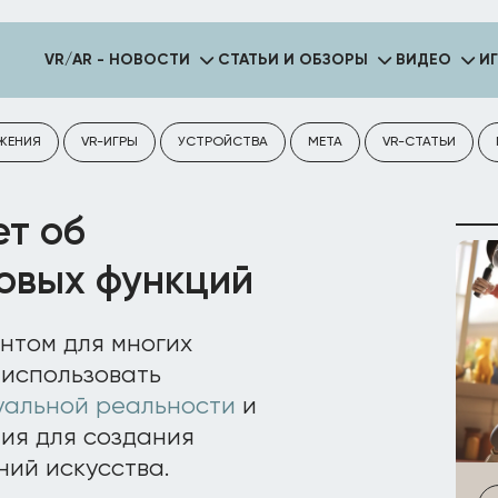
VR/AR - НОВОСТИ
СТАТЬИ И ОБЗОРЫ
ВИДЕО
И
ЖЕНИЯ
VR-ИГРЫ
УСТРОЙСТВА
META
VR-СТАТЬИ
ет об
новых функций
ентом для многих
 использовать
уальной реальности
и
ия для создания
ий искусства.