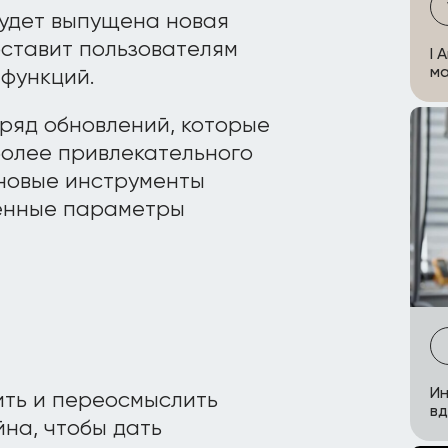
будет выпущена новая
доставит пользователям
I 
м
 функций.
т ряд обновлений, которые
более привлекательного
 новые инструменты
шенные параметры
Ин
ить и переосмыслить
в
на, чтобы дать