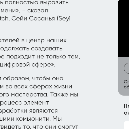
ь полностью выразить
мени», − сказал
ch, Сейи Сосанья (Seyi
ателей в центр наших
родолжать создавать
 подходит не только тем,
 цифровой сфере».
 образом, чтобы оно
Сл
м во всех сферах жизни
об
ого мастерства. Также мы
процесс элемент
П
зработки являются
а
шими комьюнити. Мы
видеть то, что они смогут