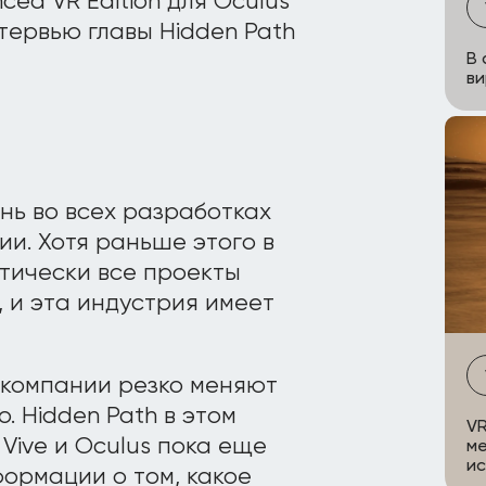
ced VR Edition для Oculus
нтервью главы Hidden Path
В 
ви
нь во всех разработках
и. Хотя раньше этого в
ктически все проекты
 и эта индустрия имеет
 компании резко меняют
. Hidden Path в этом
VR
Vive и Oculus пока еще
ме
и
ормации о том, какое