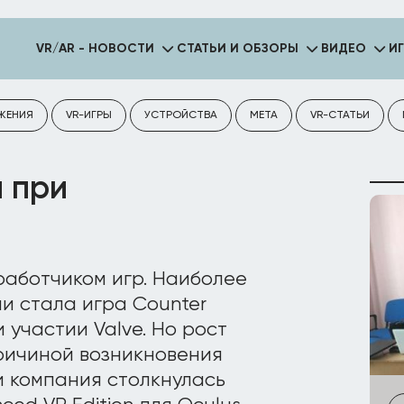
VR/AR - НОВОСТИ
СТАТЬИ И ОБЗОРЫ
ВИДЕО
И
ЖЕНИЯ
VR-ИГРЫ
УСТРОЙСТВА
META
VR-СТАТЬИ
и при
работчиком игр. Наиболее
и стала игра Counter
ри участии Valve. Но рост
ричиной возникновения
и компания столкнулась