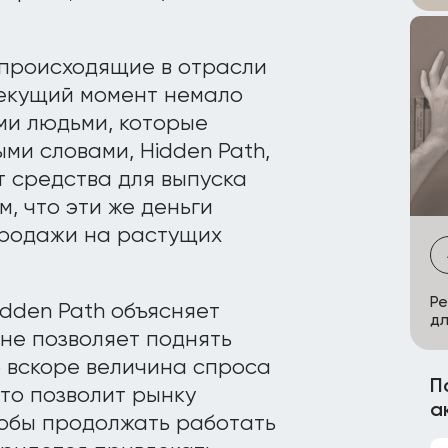
 происходящие в отрасли
текущий момент немало
ми людьми, которые
ми словами, Hidden Path,
т средства для выпуска
м, что эти же деньги
продажи на растущих
Ре
dden Path объясняет
дл
не позволяет поднять
о вскоре величина спроса
П
то позволит рынку
а
тобы продолжать работать