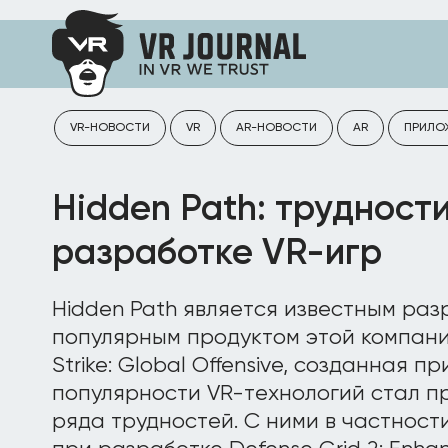
VR-НОВОСТИ
VR
AR-НОВОСТИ
AR
ПРИЛО
Hidden Path: трудност
разработке VR-игр
Hidden Path является известным раз
популярным продуктом этой компани
Strike: Global Offensive, созданная п
популярности VR-технологий стал п
ряда трудностей. С ними в частност