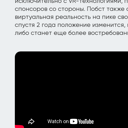
исключительно с VR-технологиями, 
спонсоров со стороны. Побст также 
виртуальная реальность на пике сво
спустя 2 года положение изменится, 
либо станет еще более востребован