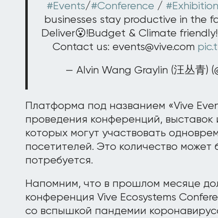
#Events
/
#Conference
/
#Exhibitio
businesses stay productive in the f
Deliver😮!Budget & Climate friendly
Contact us: events@vive.com
pic
— Alvin Wang Graylin (汪丛青) (
Платформа под названием «Vive Eve
проведения конференций, выставок 
которых могут участвовать одноврем
посетителей. Это количество может 
потребуется.
Напомним, что в прошлом месяце до
конференция Vive Ecosystems Conferen
со вспышкой пандемии коронавируса