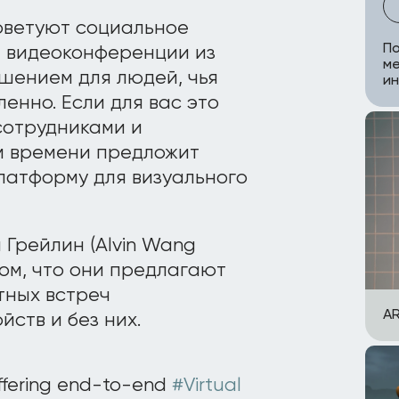
советуют социальное
По
 видеоконференции из
ме
шением для людей, чья
и
енно. Если для вас это
сотрудниками и
ом времени предложит
латформу для визуального
 Грейлин (Alvin Wang
 том, что они предлагают
тных встреч
AR
ств и без них.
 offering end-to-end
#Virtual