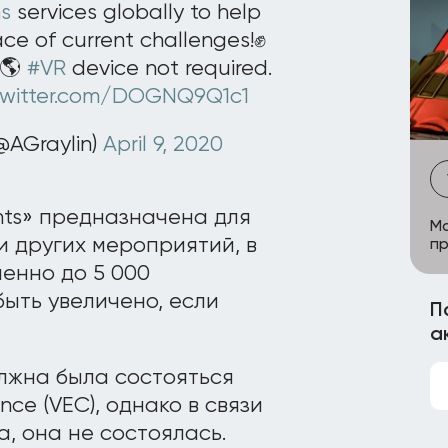
ns
services globally to help
ace of current challenges!✊
!🌎
#VR
device not required.
.twitter.com/DOGNQ9Q1c1
@AGraylin)
April 9, 2020
nts» предназначена для
Ma
и других мероприятий, в
пр
енно до 5 000
быть увеличено, если
П
а
лжна была состояться
ce (VEC), однако в связи
, она не состоялась.