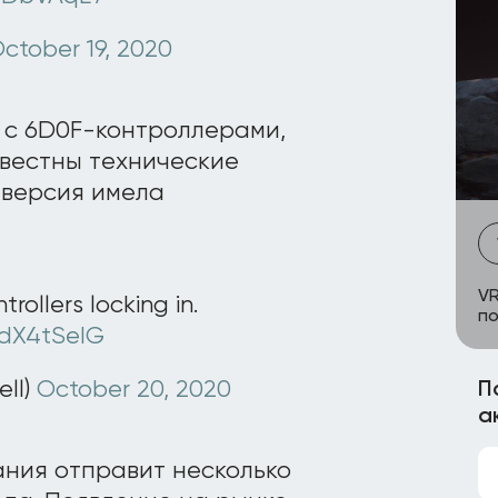
ctober 19, 2020
я с 6D0F-контроллерами,
звестны технические
 версия имела
VR
rollers locking in.
по
JdX4tSeIG
ell)
October 20, 2020
П
а
ния отправит несколько