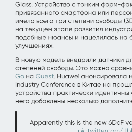
Glass. Устройство с тонким форм-фа
привязанного смартфона или персо
имело всего три степени свободы (3D
на текущем этапе развития индустр
подобные нюансы и нацелилась на б
улучшениях.
В новую модель внедрили датчики 
степеней свободы. Это можно сравн
Go
на
Quest
. Huawei анонсировала н
Industry Conference в Китае на про
устройства практически идентичны с
него добавлены несколько дополнит
Apparently this is the new 6DoF v
pic.twitter.com/J