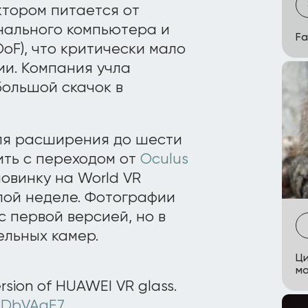
ктором питается от
нального компьютера и
Fa
oF), что критически мало
ии. Компания учла
ольшой скачок в
для расширения до шести
ить с переходом от
Oculus
овинку на World VR
шлой неделе. Фотографии
 первой версией, но в
ельных камер.
Ци
ма
ersion of HUAWEI VR glass.
blDbVAqE7