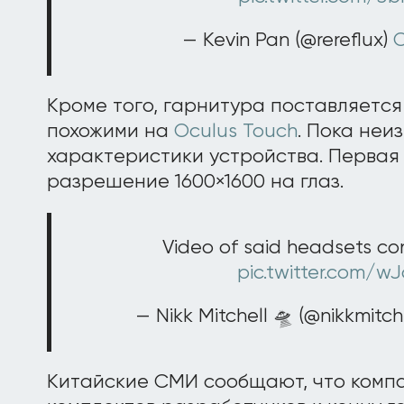
— Kevin Pan (@rereflux)
O
Кроме того, гарнитура поставляетс
похожими на
Oculus Touch
. Пока неи
характеристики устройства. Первая
разрешение 1600×1600 на глаз.
Video of said headsets cont
pic.twitter.com/w
— Nikk Mitchell 🛸 (@nikkmitch
Китайские СМИ сообщают, что компа