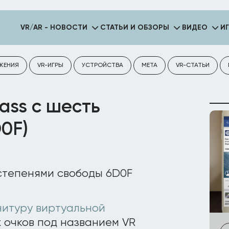
VR/AR - НОВОСТИ
СТАТЬИ И ОБЗОРЫ
ВИДЕО
И
ЖЕНИЯ
VR-ИГРЫ
УСТРОЙСТВА
META
VR-СТАТЬИ
ass с шесть
0F)
нитуру виртуальной
 очков под названием VR