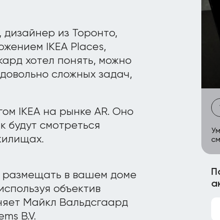
 дизайнер из Торонто,
ожением IKEA Places,
кард хотел понять, можно
 довольно сложных задач,
ом IKEA на рынке AR. Оно
ак будут смотреться
Ум
жилищах.
см
П
т размещать в вашем доме
а
используя объектив
сняет Майкл Вальдсгаард
ms B.V.