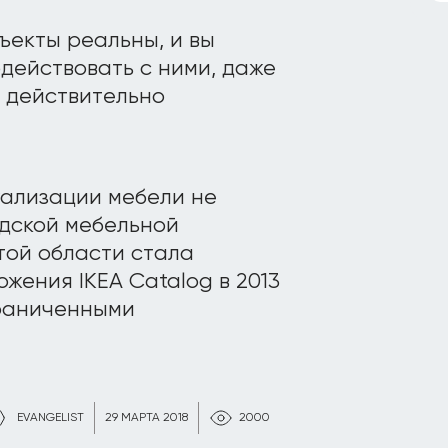
бъекты реальны, и вы
одействовать с ними, даже
о действительно
уализации мебели не
дской мебельной
той области стала
жения IKEA Catalog в 2013
граниченными
EVANGELIST
29 МАРТА 2018
2000