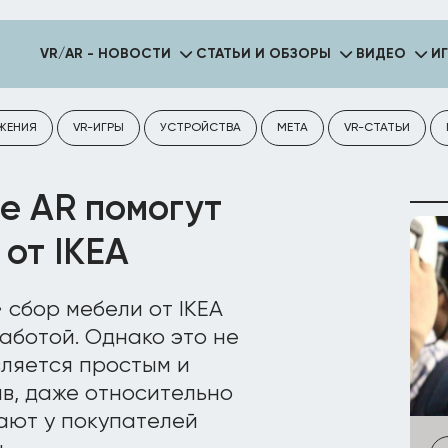
VR/AR - НОВОСТИ
СТАТЬИ И ОБЗОРЫ
ВИДЕО
И
ЖЕНИЯ
VR-ИГРЫ
УСТРОЙСТВА
META
VR-СТАТЬИ
e AR помогут
 от IKEA
 сбор мебели от IKEA
аботой. Однако это не
вляется простым и
в, даже относительно
ают у покупателей