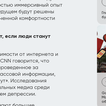
ностью иммерсивный опыт
будущем будут решены
Гл
бу
иченной комфортности
т, если люди станут
имости от интернета и
CNN говорится, что
проведенное за
массовой информации,
ут». Исследования
иальных медиа среди
Go
ием депрессии.
Ma
о
вают большие