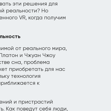
овать эти решения для
ой реальности? Но
енного VR, когда получим
льность
чимой от реального мира,
 Платон и Чжуан Чжоу
стве сна, проблема
жет приобретать для нас
льку технология
приближается к
ений и пристрастий
. Как поведут себя люди,