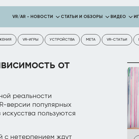
VR/AR - НОВОСТИ
СТАТЬИ И ОБЗОРЫ
ВИДЕО
И
ЖЕНИЯ
VR-ИГРЫ
УСТРОЙСТВА
META
VR-СТАТЬИ
ависимость от
ьной реальности
R-версии популярных
 искусства пользуются
й с нетерпением ждут