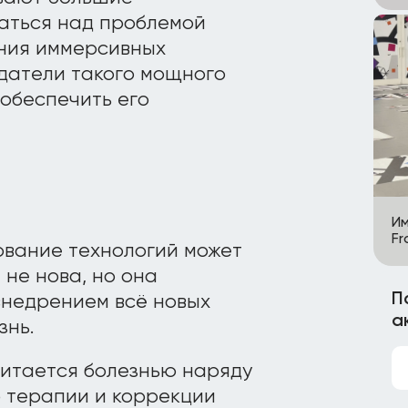
аться над проблемой
ания иммерсивных
здатели такого мощного
обеспечить его
Им
Fr
ование технологий может
не нова, но она
П
внедрением всё новых
а
знь.
читается болезнью наряду
 терапии и коррекции