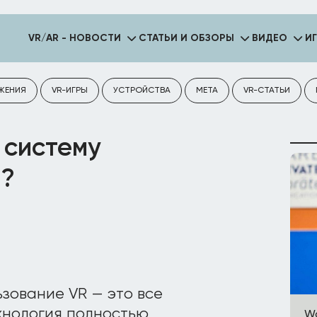
VR/AR - НОВОСТИ
СТАТЬИ И ОБЗОРЫ
ВИДЕО
И
ЖЕНИЯ
VR-ИГРЫ
УСТРОЙСТВА
META
VR-СТАТЬИ
 систему
я?
зование VR — это все
ехнология полностью
Wa