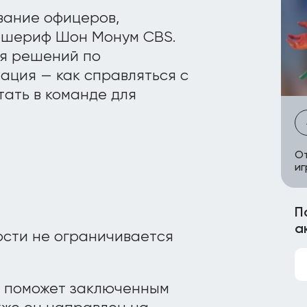
вание офицеров,
л шериф Шон Монум CBS.
ия решений по
ация — как справляться с
тать в команде для
От
иг
П
а
ости не ограничивается
ый поможет заключенным