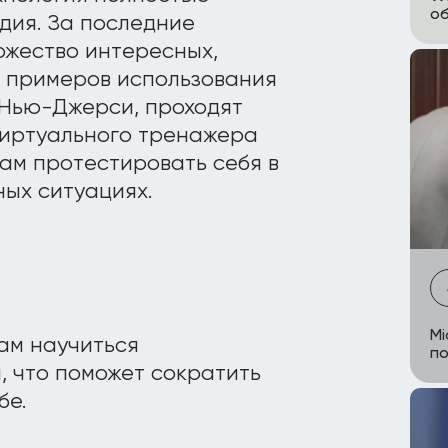
об
дия. За последние
ожество интересных,
х примеров использования
 Нью-Джерси, проходят
виртуального тренажера
рам протестировать себя в
ых ситуациях.
Mi
ам научиться
по
, что поможет сократить
бе.