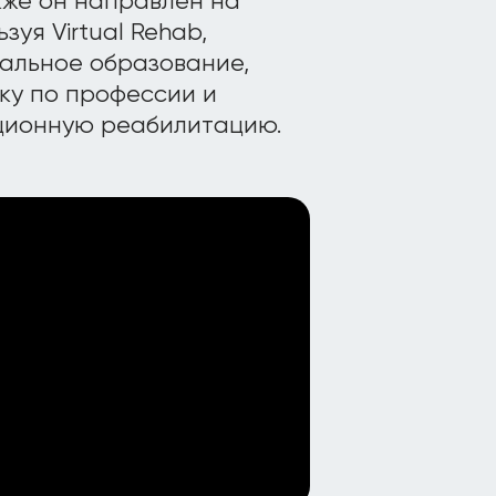
кже он направлен на
уя Virtual Rehab,
альное образование,
ку по профессии и
кционную реабилитацию.