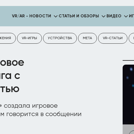
VR/AR - НОВОСТИ
СТАТЬИ И ОБЗОРЫ
ВИДЕО
И
ЖЕНИЯ
VR-ИГРЫ
УСТРОЙСТВА
META
VR-СТАТЬИ
ровое
га с
стью
» создала игровое
ом говорится в сообщении