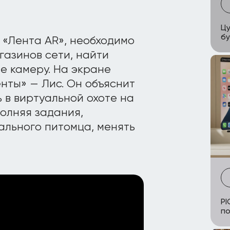
Цу
б
 «Лента AR», необходимо
газинов сети, найти
е камеру. На экране
нты» — Лис. Он объяснит
 в виртуальной охоте на
олняя задания,
ального питомца, менять
PI
по