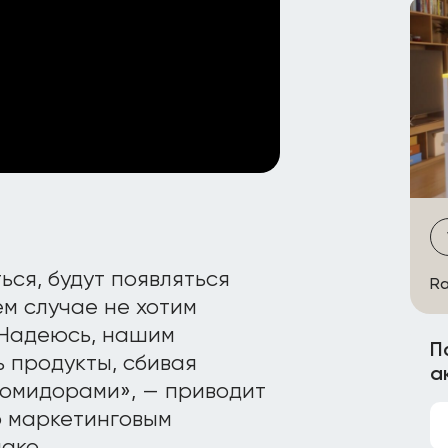
ься, будут появляться
Ra
ем случае не хотим
 Надеюсь, нашим
П
 продукты, сбивая
а
омидорами», — приводит
о маркетинговым