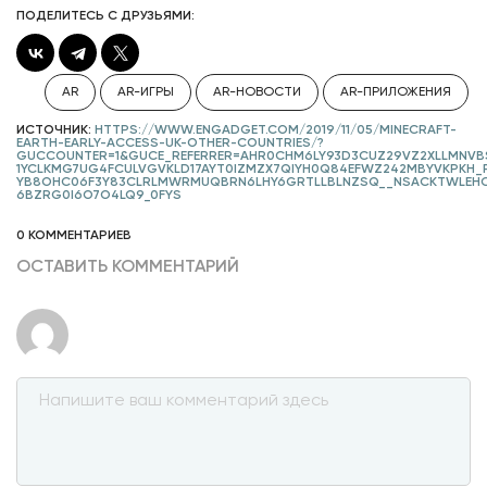
ПОДЕЛИТЕСЬ С ДРУЗЬЯМИ:
AR
AR-ИГРЫ
AR-НОВОСТИ
AR-ПРИЛОЖЕНИЯ
ИСТОЧНИК:
HTTPS://WWW.ENGADGET.COM/2019/11/05/MINECRAFT-
EARTH-EARLY-ACCESS-UK-OTHER-COUNTRIES/?
GUCCOUNTER=1&GUCE_REFERRER=AHR0CHM6LY93D3CUZ29VZ2XLLMNVB
1YCLKMG7UG4FCULVGVKLD17AYT0IZMZX7QIYH0Q84EFWZ242MBYVKPKH
YB8OHC06F3Y83CLRLMWRMUQBRN6LHY6GRTLLBLNZSQ__NSACKTWLEH
6BZRG0I6O7O4LQ9_0FYS
0 КОММЕНТАРИЕВ
ОСТАВИТЬ КОММЕНТАРИЙ