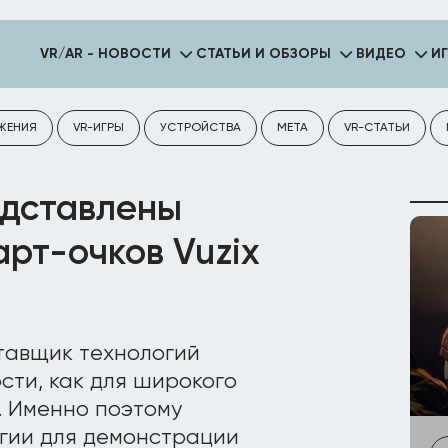
VR/AR - НОВОСТИ
СТАТЬИ И ОБЗОРЫ
ВИДЕО
И
ЖЕНИЯ
VR-ИГРЫ
УСТРОЙСТВА
META
VR-СТАТЬИ
едставлены
рт-очков Vuzix
ставщик технологий
сти, как для широкого
. Именно поэтому
огии для демонстрации