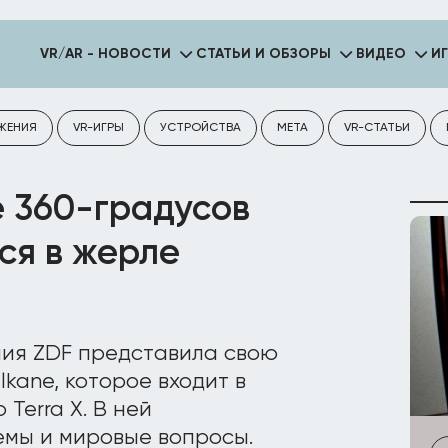
VR/AR - НОВОСТИ
СТАТЬИ И ОБЗОРЫ
ВИДЕО
И
ЖЕНИЯ
VR-ИГРЫ
УСТРОЙСТВА
META
VR-СТАТЬИ
е 360-градусов
ся в жерле
ия ZDF представила свою
lkane, которое входит в
Terra X. В ней
мы и мировые вопросы.