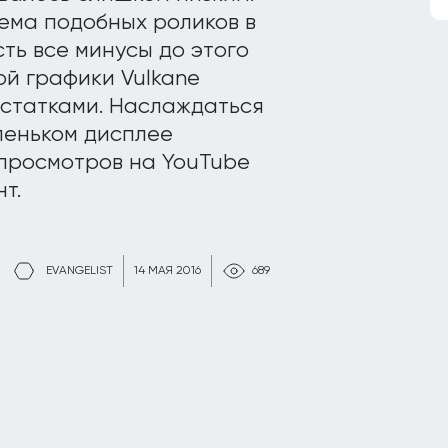
ема подобных роликов в
ть все минусы до этого
ой графики Vulkane
остатками. Наслаждаться
леньком дисплее
 просмотров на YouTube
т.
EVANGELIST
14 МАЯ 2016
689