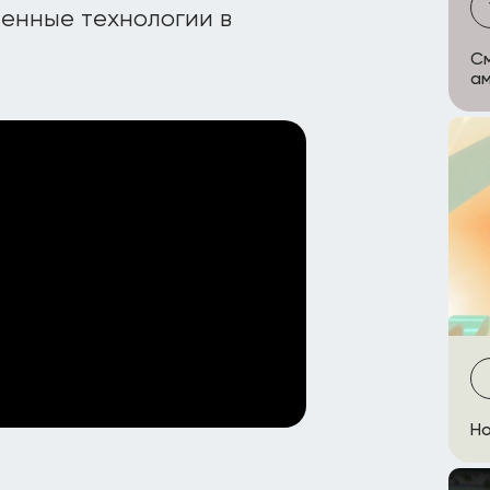
енные технологии в
См
ам
Но