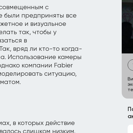
, совмещенным с
е были предприняты все
жетное и визуальное
лать так, чтобы у
заться в
ак, вряд ли кто-то когда-
на. Использование камеры
однако компании Fabier
 смоделировать ситуацию,
Ви
матом.
эк
те
П
а
ах, в которых действие
валось слишком низким.