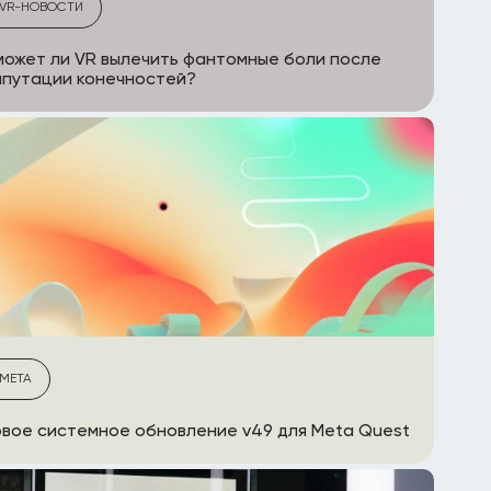
VR-НОВОСТИ
ожет ли VR вылечить фантомные боли после
путации конечностей?
META
вое системное обновление v49 для Meta Quest