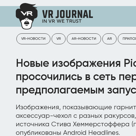
VR-НОВОСТИ
VR
AR-НОВОСТИ
AR
ПРИЛО
Новые изображения Pi
просочились в сеть пе
предполагаемым запу
Изображения, показывающие гарнит
аксессуар-чехол с разных ракурсов,
источника Стива Хеммерстоффера (п
опубликованы Android Headlines.