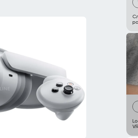
Сл
ра
Lo
VR