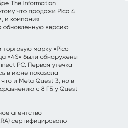
ре The Information
отому что продажи Pico 4
, и компания
о обновленную версию
 торговую марку «Pico
ьца «4S» были обнаружены
nect PC. Первая утечка
ь в июне показала
что и Meta Quest 3, но в
сравнению с 8 ГБ у Quest
ное агентство
RA) сертифицировало