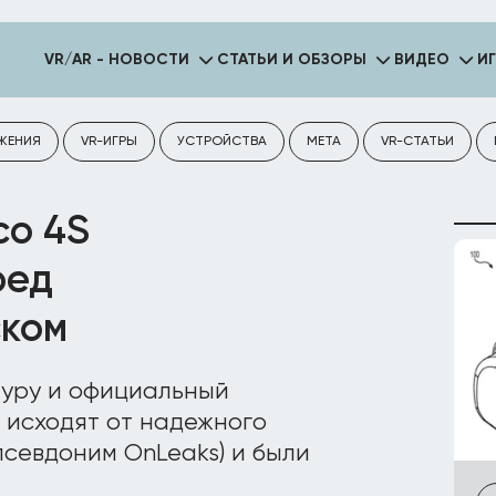
VR/AR - НОВОСТИ
СТАТЬИ И ОБЗОРЫ
ВИДЕО
И
ЖЕНИЯ
VR-ИГРЫ
УСТРОЙСТВА
META
VR-СТАТЬИ
co 4S
ред
ском
уру и официальный
 исходят от надежного
севдоним OnLeaks) и были