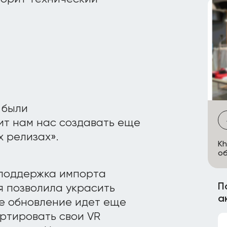
 были
ит нам нас создавать еще
 релизах».
Kh
об
поддержка импорта
П
я позволила украсить
а
нее обновление идет еще
ртировать свои VR