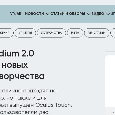
VR/AR - НОВОСТИ
СТАТЬИ И ОБЗОРЫ
ВИДЕО
И
ЖЕНИЯ
VR-ИГРЫ
УСТРОЙСТВА
META
VR-СТАТЬИ
dium 2.0
 новых
творчества
отлично подходят не
р, но также и для
 был выпущен Oculus Touch,
ользователям два