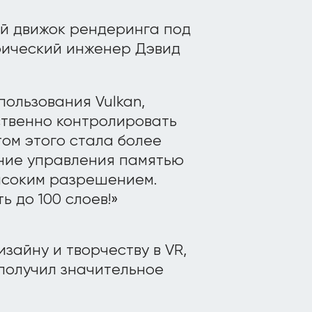
й движок рендеринга под
фический инженер Дэвид
ользования Vulkan,
ственно контролировать
том этого стала более
ение управления памятью
высоким разрешением.
ь до 100 слоев!»
зайну и творчеству в VR,
е получил значительное