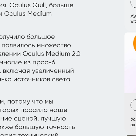
: Oculus Quill, больше
и Oculus Medium
AV
V
получило большое
о появилось множество
влении Oculus Medium 2.0
многие из просьб
, включая увеличенный
лько источников света.
м, потому что мы
оторых просило наше
ение сценой, лучшую
Ус
эк
также большую точность
оворит технический