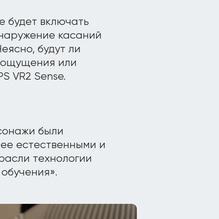
e будет включать
бнаружение касаний
еясно, будут ли
 ощущения или
S VR2 Sense.
рсонажи были
лее естественными и
расли технологии
обучения».