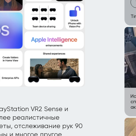
Ti
Ис
сп
ак
ayStation VR2 Sense и
олее реалистичные
ты, отслеживание рук 90
ы и многое другое.