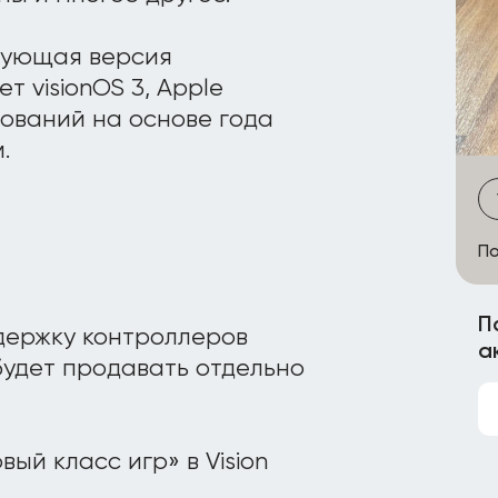
едующая версия
т visionOS 3, Apple
ований на основе года
.
По
П
ддержку контроллеров
а
 будет продавать отдельно
вый класс игр» в Vision