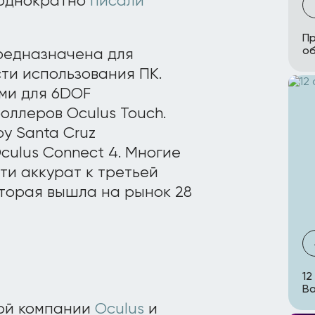
еоднократно
писали
Пр
о
предназначена для
ти использования ПК.
ми для 6DOF
оллеров Oculus Touch.
у Santa Cruz
ulus Connect 4. Многие
ти аккурат к третьей
оторая вышла на рынок 28
12
В
мой компании
Oculus
и