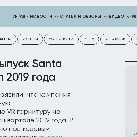
VR/AR - НОВОСТИ
СТАТЬИ И ОБЗОРЫ
ВИДЕО
И
ЖЕНИЯ
VR-ИГРЫ
УСТРОЙСТВА
META
VR-СТАТЬИ
ыпуск Santa
л 2019 года
аявили, что компания
вую
ю VR гарнитуру на
 квартале 2019 года. В
но под кодовым