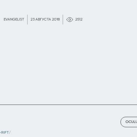
EVANGELIST
23 АВГУСТА 2018
2512
OCUL
RIFT/