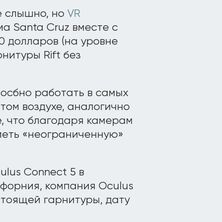
е слышно, но
VR
ма Santa Cruz вместе с
0 долларов (на уровне
нитуры Rift без
сосбно работать в самых
ытом воздухе, аналогично
, что благодаря камерам
меть «неограниченную»
lus Connect 5 в
форния, компания Oculus
тоящей гарнитуры, дату