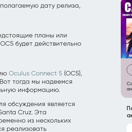
полагаемую дату релиза,
едстоящие планы или
о OC5 будет действительно
цию
Oculus Connect 5
(OC5),
 Вот тогда мы надеемся
Ca
льную информацию.
ан
для обсуждения является
П
Santa Cruz. Эта
а
ременно из нескольких
ся реализовать