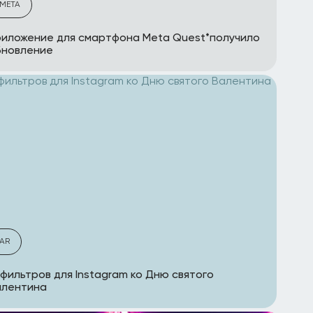
META
иложение для смартфона Meta Quest*получило
бновление
AR
 фильтров для Instagram ко Дню святого
алентина