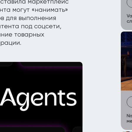
дставила маркетплейс
нта могут «нанимать»
Va
в для выполнения
с
нтента под соцсети,
ание товарных
ерации.
Ni
м