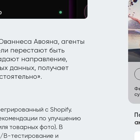
 Ованнеса Авояна, агенты
ели перестают быть
адают направление,
ых данных, получает
стоятельно».
Фе
су
егрированный с Shopify.
П
рекомендации по улучшению
а
ля товарных фото). В
A/B-тестирование и