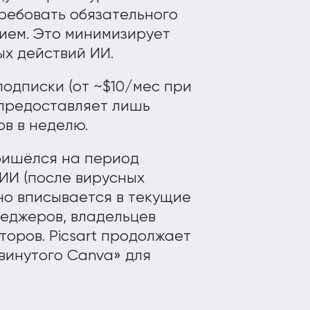
требовать обязательного
ием. Это минимизирует
х действий ИИ.
одписки (от ~$10/мес при
 предоставляет лишь
в в неделю.
ришёлся на период
ИИ (после вирусных
но вписывается в текущие
еджеров, владельцев
оров. Picsart продолжает
винутого Canva» для