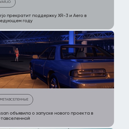
VARJO
rjo прекратит поддержку XR-3 и Aero в
ледующем году
МЕТАВСЕЛЕННЫЕ
ssan объявила о запуске нового проекта в
етавселенной