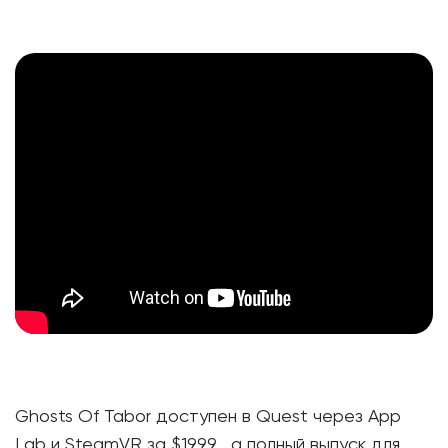
Ghosts Of Tabor доступен в Quest через App
Lab и SteamVR за $19,99 , а полный выпуск для