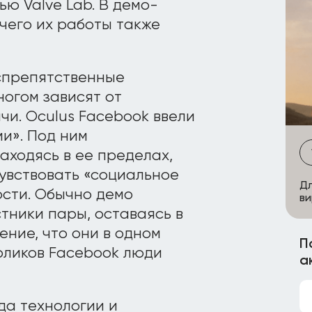
ью Valve Lab. В демо-
 чего их работы также
спрепятственные
ногом зависят от
чи. Oculus Facebook ввели
и». Под ним
аходясь в ее пределах,
увствовать «социальное
Дл
ости. Обычно демо
ви
стники пары, оставаясь в
ние, что они в одном
П
оликов Facebook люди
а
да технологии и