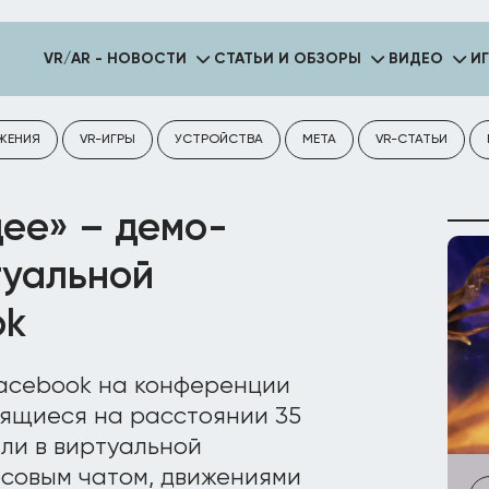
VR/AR - НОВОСТИ
СТАТЬИ И ОБЗОРЫ
ВИДЕО
И
ЖЕНИЯ
VR-ИГРЫ
УСТРОЙСТВА
META
VR-СТАТЬИ
щее» – демо-
туальной
ok
Facebook на конференции
дящиеся на расстоянии 35
али в виртуальной
осовым чатом, движениями