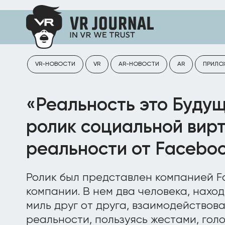
VR-НОВОСТИ
VR
AR-НОВОСТИ
AR
ПРИЛО
«Реальность это Буду
ролик социальной вир
реальности от Facebo
Ролик был представлен компанией 
компании. В нем два человека, нахо
миль друг от друга, взаимодействов
реальности, пользуясь жестами, гол