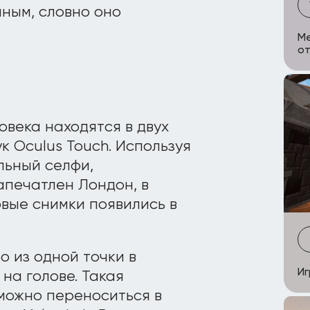
нным, словно оно
Me
от
овека находятся в двух
ук Oculus Touch. Используя
льный селфи,
печатлен Лондон, в
вые снимки появились в
 из одной точки в
Иг
на голове. Такая
 можно переноситься в