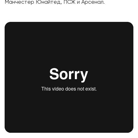
Манчестер Юнайтед, ПСЖ и Арсенал.