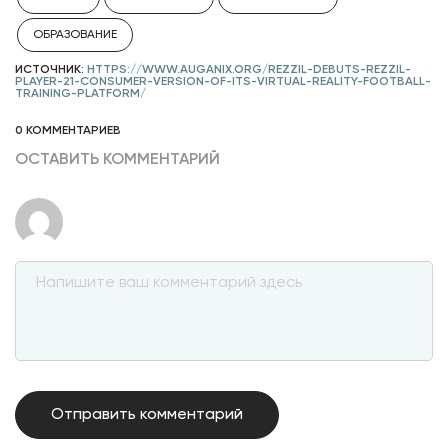
ОБРАЗОВАНИЕ
ИСТОЧНИК:
HTTPS://WWW.AUGANIX.ORG/REZZIL-DEBUTS-REZZIL-
PLAYER-21-CONSUMER-VERSION-OF-ITS-VIRTUAL-REALITY-FOOTBALL-
TRAINING-PLATFORM/
0 КОММЕНТАРИЕВ
ОСТАВИТЬ КОММЕНТАРИЙ