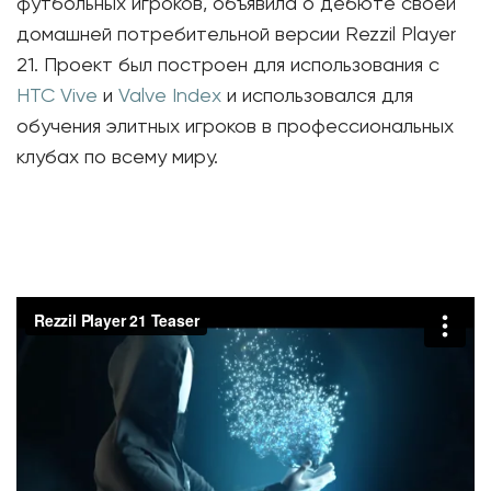
футбольных игроков, объявила о дебюте своей
домашней потребительной версии Rezzil Player
21. Проект был построен для использования с
HTC Vive
и
Valve Index
и использовался для
обучения элитных игроков в профессиональных
клубах по всему миру.