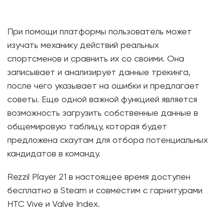
При помощи платформы пользователь может
изучать механику действий реальных
спортсменов и сравнить их со своими. Она
записывает и анализирует данные трекинга,
после чего указывает на ошибки и предлагает
советы. Еще одной важной функцией является
возможность загрузить собственные данные в
общемировую таблицу, которая будет
предложена скаутам для отбора потенциальных
кандидатов в команду.
Rezzil Player 21 в настоящее время доступен
бесплатно в Steam и совместим с гарнитурами
HTC Vive и Valve Index.