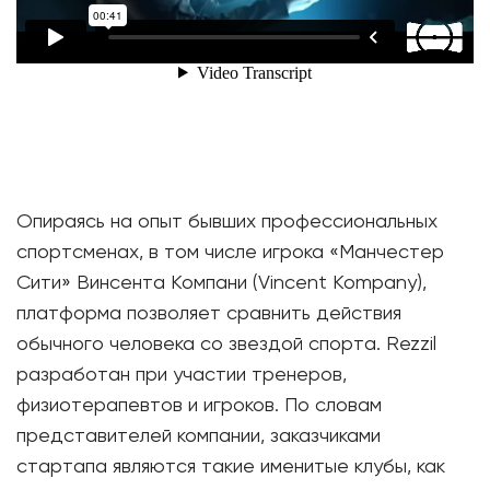
Опираясь на опыт бывших профессиональных
спортсменах, в том числе игрока «Манчестер
Сити» Винсента Компани (Vincent Kompany),
платформа позволяет сравнить действия
обычного человека со звездой спорта. Rezzil
разработан при участии тренеров,
физиотерапевтов и игроков. По словам
представителей компании, заказчиками
стартапа являются такие именитые клубы, как