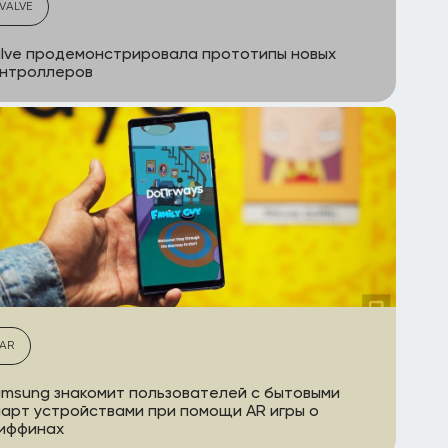
VALVE
lve продемонстрировала прототипы новых
онтроллеров
AR
msung знакомит пользователей с бытовыми
арт устройствами при помощи AR игры о
риффинах