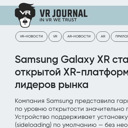
VR-НОВОСТИ
VR
AR-НОВОСТИ
AR
ПРИЛО
Samsung Galaxy XR ст
открытой XR-платформ
лидеров рынка
Компания Samsung представила гарн
по уровню открытости значительно 
Устройство поддерживает установк
(sideloading) по умолчанию — без н