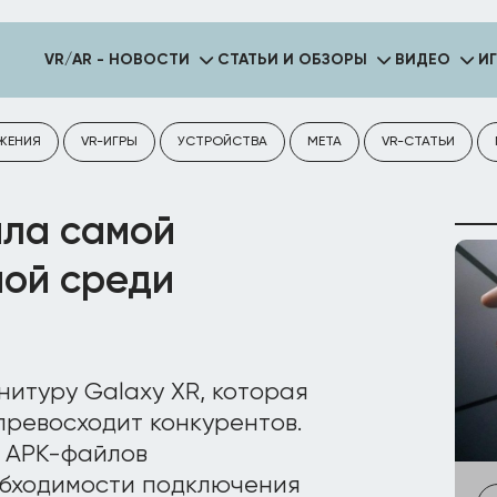
VR/AR - НОВОСТИ
СТАТЬИ И ОБЗОРЫ
ВИДЕО
И
ЖЕНИЯ
VR-ИГРЫ
УСТРОЙСТВА
META
VR-СТАТЬИ
ала самой
ой среди
итуру Galaxy XR, которая
превосходит конкурентов.
у APK-файлов
еобходимости подключения