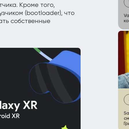
чика. Кроме того,
чиком (bootloader), что
Va
ать собственные
к
Sa
см
Г