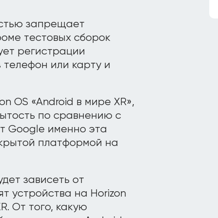
остью запрещает
роме тестовых сборок
бует регистрации
 телефон или карту и
n OS «Android в мире XR»,
ытость по сравнению с
от Google именно эта
ткрытой платформой на
дет зависеть от
ят устройства на Horizon
XR. От того, какую