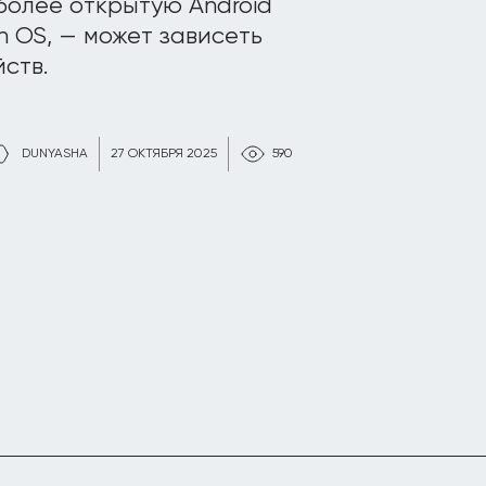
более открытую Android
n OS, — может зависеть
ств.
DUNYASHA
27 ОКТЯБРЯ 2025
590