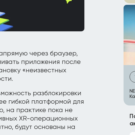
напрямую через браузер,
ливать приложения после
ановку «неизвестных
сти.
NE
озможность разблокировки
Ка
ее гибкой платформой для
о, на практике пока не
П
ивных XR-операционных
а
тно, будут основаны на