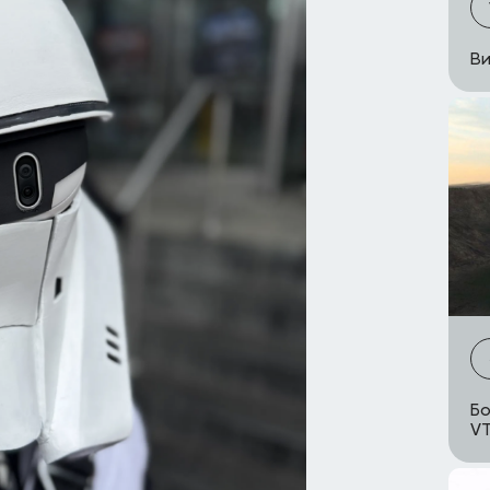
Ви
Бо
VT