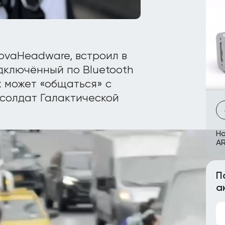
ovaHeadware, встроил в
дключённый по Bluetooth
ж может «общаться» с
солдат Галактической
Но
AR
П
а