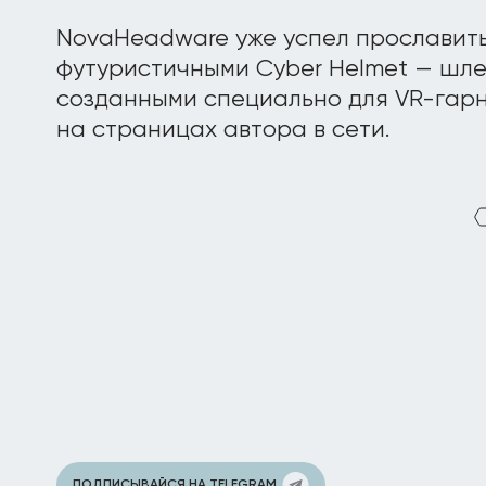
NovaHeadware уже успел прославит
футуристичными Cyber Helmet — шле
созданными специально для VR-гарн
на страницах автора в сети.
ПОДПИСЫВАЙСЯ НА TELEGRAM