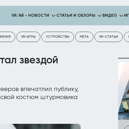
VR/AR - НОВОСТИ
СТАТЬИ И ОБЗОРЫ
ВИДЕО
И
ЖЕНИЯ
VR-ИГРЫ
УСТРОЙСТВА
META
VR-СТАТЬИ
стал звездой
лееров впечатлил публику,
в свой костюм штурмовика