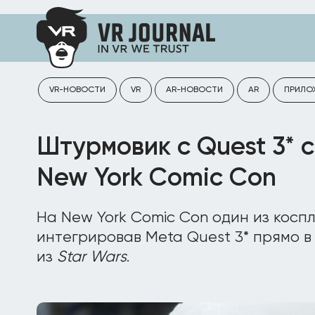
VR-НОВОСТИ
VR
AR-НОВОСТИ
AR
ПРИЛО
Штурмовик с Quest 3* 
New York Comic Con
На New York Comic Con один из косп
интегрировав Meta Quest 3* прямо 
из
Star Wars
.