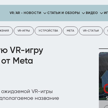
VR/AR - НОВОСТИ
СТАТЬИ И ОБЗОРЫ
ВИДЕО
И
ЖЕНИЯ
VR-ИГРЫ
УСТРОЙСТВА
META
VR-СТАТЬИ
ую VR-игру
 от Meta
у ожидаемой VR-игры
редполагаемое название