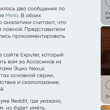
илось два сообщения по
Ст
ля
Meta
. В обоих
оп
о аналитики считают, что
я ложной. Представители
ались прокомментировать
 сайте Exputer, который
ать вам за Ассасинов из
тами Эцио. Nexus
тах основной серии,
ствия и скалолазание.
й.
Оч
ме Reddit, где указано,
м, но будет иметь