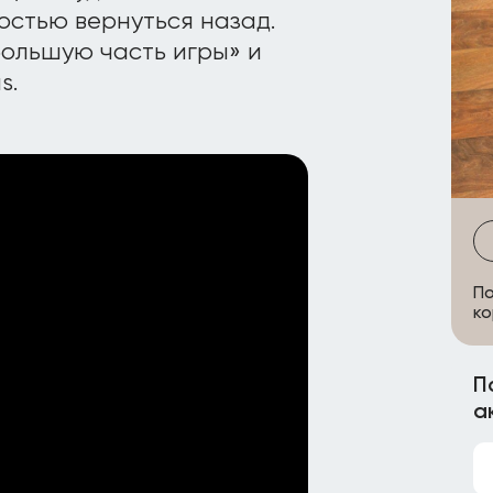
остью вернуться назад.
большую часть игры» и
s.
По
к
П
а