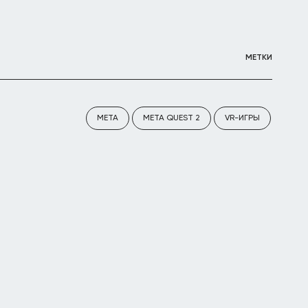
МЕТКИ
META
META QUEST 2
VR-ИГРЫ