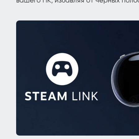
вашего ПК, избавляя от чёрных полос