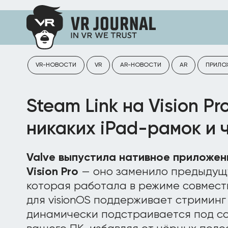
VR-НОВОСТИ
VR
AR-НОВОСТИ
AR
ПРИЛО
Steam Link на Vision Pr
никаких iPad-рамок и 
Valve выпустила нативное приложени
Vision Pro
— оно заменило предыдущу
которая работала в режиме совмест
для visionOS поддерживает стриминг 
динамически подстраивается под с