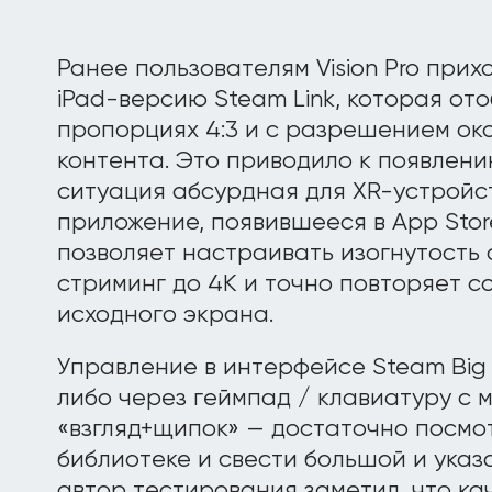
Ранее пользователям Vision Pro при
iPad-версию Steam Link, которая о
пропорциях 4:3 и с разрешением окол
контента. Это приводило к появлени
ситуация абсурдная для XR-устройст
приложение, появившееся в App Stor
позволяет настраивать изогнутость
стриминг до 4K и точно повторяет 
исходного экрана.
Управление в интерфейсе Steam Big 
либо через геймпад / клавиатуру с 
«взгляд+щипок» — достаточно посмот
библиотеке и свести большой и указ
автор тестирования заметил, что ка