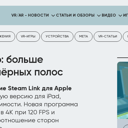
VR/AR - НОВОСТИ
СТАТЬИ И ОБЗОРЫ
ВИДЕО
И
ЖЕНИЯ
VR-ИГРЫ
УСТРОЙСТВА
META
VR-СТАТЬИ
o: больше
чёрных полос
е Steam Link для Apple
ю версию для iPad,
имости. Новая программа
в 4K при 120 FPS и
оотношение сторон