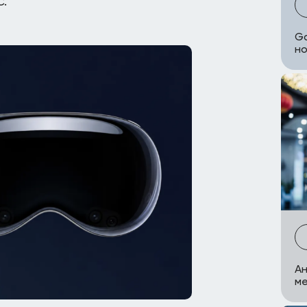
.
Ga
но
Ан
ме