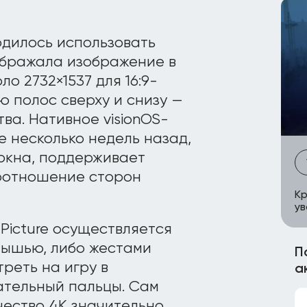
ходилось использовать
тображала изображение в
о 2732×1537 для 16:9-
ю полос сверху и снизу —
ва. Нативное visionOS-
e несколько недель назад,
 окна, поддерживает
соотношение сторон
Кр
ув
Picture осуществляется
мышью, либо жестами
П
реть на игру в
а
ательный пальцы. Сам
чество 4K значительно