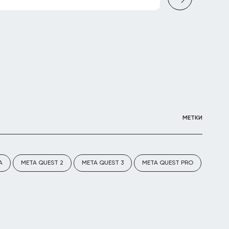
МЕТКИ
A
META QUEST 2
META QUEST 3
META QUEST PRO