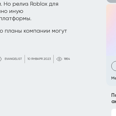
 Но релиз Roblox для
нно иную
-платформы.
то планы компании могут
EVANGELIST
10 ЯНВАРЯ 2023
1854
Me
П
а