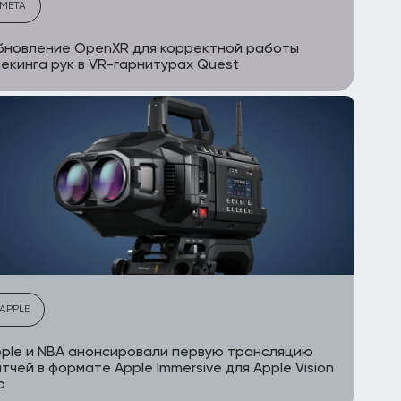
META
бновление OpenXR для корректной работы
екинга рук в VR-гарнитурах Quest
APPLE
ple и NBA анонсировали первую трансляцию
тчей в формате Apple Immersive для Apple Vision
o