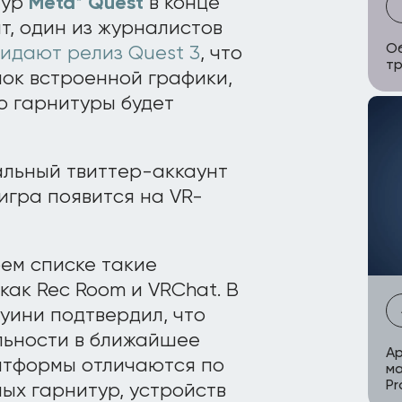
тур
Meta* Quest
в конце
т, один из журналистов
О
идают релиз Quest 3
, что
тр
чок встроенной графики,
о гарнитуры будет
альный твиттер-аккаунт
 игра появится на VR-
оем списке такие
ак Rec Room и VRChat. В
Суини подтвердил, что
альности в ближайшее
Ap
латформы отличаются по
ма
Pr
ых гарнитур, устройств