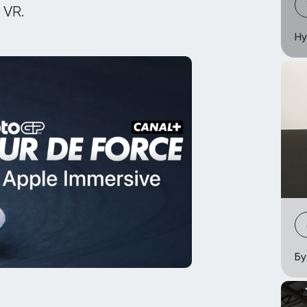
 VR.
Hy
Бу