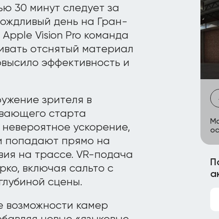
ю 30 минут следует за
ождливый день на Гран-
pple Vision Pro команда
ивать отснятый материал
овысило эффективность и
ужение зрителя в
ывающего старта
Ma
 невероятное ускорение,
ос
ли попадают прямо на
вия на трассе. VR-подача
П
ко, включая сальто с
а
глубиной сцены.
е возможности камер