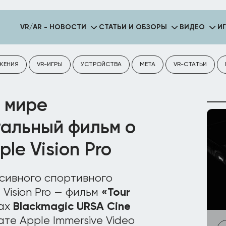
VR/AR - НОВОСТИ
СТАТЬИ И ОБЗОРЫ
ВИДЕО
И
ЖЕНИЯ
VR-ИГРЫ
УСТРОЙСТВА
META
VR-СТАТЬИ
в мире
альный фильм о
le Vision Pro
сивного спортивного
Vision Pro — фильм
«Tour
рах
Blackmagic URSA Cine
е Apple Immersive Video