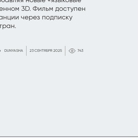
обавляя новые «языковые
енном 3D. Фильм доступен
ранции через подписку
тран.
DUNYASHA
23 СЕНТЯБРЯ 2025
743