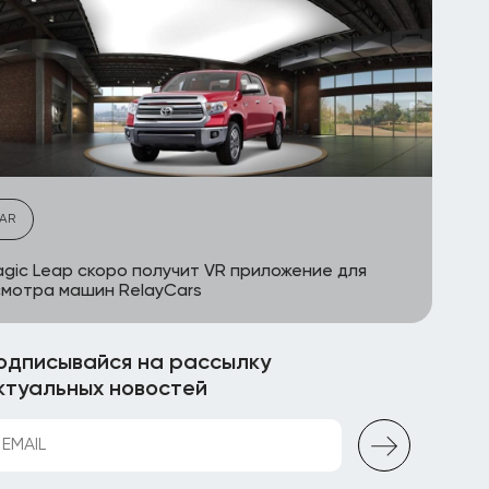
AR
gic Leap скоро получит VR приложение для
мотра машин RelayCars
одписывайся на рассылку
ктуальных новостей