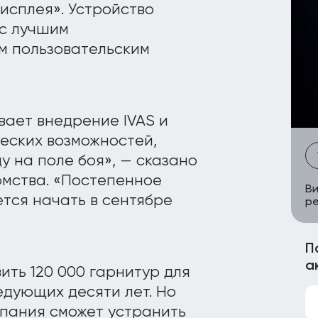
исплея». Устройство
 с лучшим
м пользовательским
ает внедрение IVAS и
ческих возможностей,
 на поле боя», — сказано
омства. «Постепенное
Ви
тся начать в сентябре
р
П
а
ить 120 000 гарнитур для
едующих десяти лет. Но
мпания сможет устранить