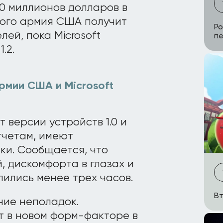
00 миллионов долларов в
того армия США получит
Ро
лей, пока Microsoft
пе
.2.
рмии США и Microsoft
версии устройств 1.0 и
тчетам, имеют
ки. Сообщается, что
, дискомфорта в глазах и
лились менее трех часов.
Вт
ние неполадок.
ет в новом форм-факторе в