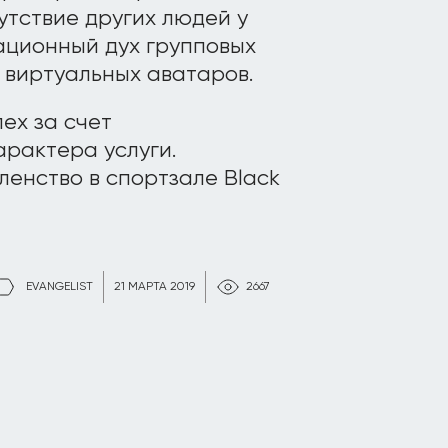
утствие других людей у
ационный дух групповых
 виртуальных аватаров.
ех за счет
арактера услуги.
ленство в спортзале Black
EVANGELIST
21 МАРТА 2019
2667