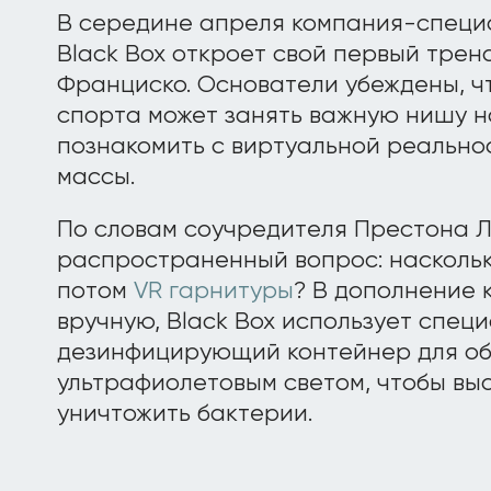
В середине апреля компания-специ
Black Box откроет свой первый трен
Франциско. Основатели убеждены, ч
спорта может занять важную нишу н
познакомить с виртуальной реальн
массы.
По словам соучредителя Престона 
распространенный вопрос: насколь
потом
VR гарнитуры
? В дополнение
вручную, Black Box использует спец
дезинфицирующий контейнер для об
ультрафиолетовым светом, чтобы вы
уничтожить бактерии.