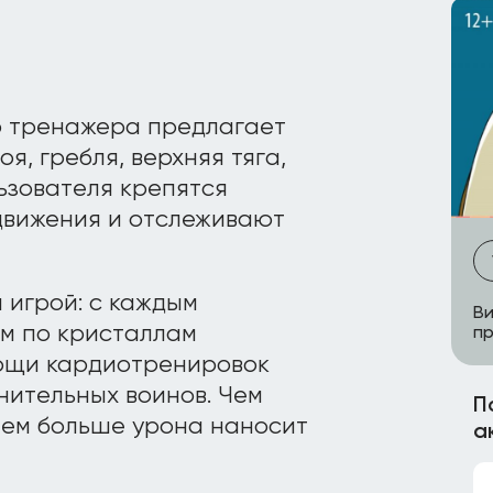
о тренажера предлагает
я, гребля, верхняя тяга,
льзователя крепятся
движения и отслеживают
 игрой: с каждым
Ви
м по кристаллам
пр
ощи кардиотренировок
нительных воинов. Чем
П
тем больше урона наносит
а