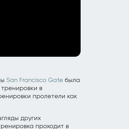
ты
San Francisco Gate
была
ренировки в ​​
тренировки пролетели как
згляды других
тренировка проходит в