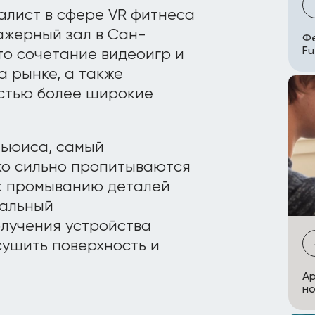
алист в сфере VR фитнеса
ажерный зал в Сан-
Фе
Fu
то сочетание видеоигр и
а рынке, а также
остью более широкие
Льюиса, самый
ко сильно пропитываются
 к промыванию деталей
иальный
лучения устройства
сушить поверхность и
Ap
но