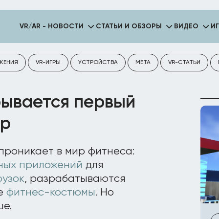
VR/AR - НОВОСТИ
СТАТЬИ И ОБЗОРЫ
ВИДЕО
И
ЖЕНИЯ
VR-ИГРЫ
УСТРОЙСТВА
META
VR-СТАТЬИ
ывается первый
тр
проникает в мир фитнеса:
ных приложений
для
рузок
, разрабатываются
ые
фитнес-костюмы
. Но
е.