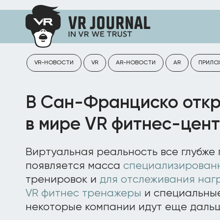
VR-НОВОСТИ
VR
AR-НОВОСТИ
AR
ПРИЛО
В Сан-Франциско откр
в мире VR фитнес-цен
Виртуальная реальность все глубже 
появляется масса
специализирован
тренировок и
для отслеживания наг
VR фитнес тренажеры
и специальн
некоторые компании идут еще дальш