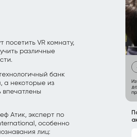
 посетить VR комнату,
зучить различные
сти.
технологичный банк
Из
, а некоторые из
до
ь впечатлены
пр
П
еф Атик, эксперт по
а
ternational, особенно
познавания лиц: