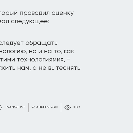
оторый проводил оценку
азал следующее:
 следует обращать
ологию, но и на то, как
тими технологиями», −
ужить нам, а не вытеснять
EVANGELIST
26 АПРЕЛЯ 2018
1830