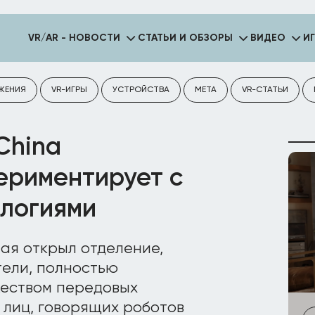
VR/AR - НОВОСТИ
СТАТЬИ И ОБЗОРЫ
ВИДЕО
И
ЖЕНИЯ
VR-ИГРЫ
УСТРОЙСТВА
META
VR-СТАТЬИ
China
периментирует с
логиями
ая открыл отделение,
тели, полностью
еством передовых
 лиц, говорящих роботов