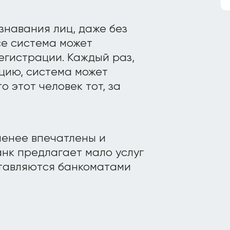
навания лиц, даже без
се система может
егистрации. Каждый раз,
цию, система может
о этот человек тот, за
менее впечатлены и
анк предлагает мало услуг
ставляются банкоматами