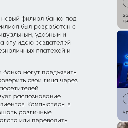
Sa
 новый филиал банка под
пр
 Филиал был разработан с
идуальным, удобным и
на эту идею создателей
езналичных платежей и
и банка могут предъявить
оверить свои лица через
 посетителей
ьзует распознавание
клиентов. Компьютеры в
ршать различные
Чт
золото или переводить