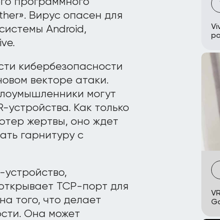
го программного
ther». Вирус опасен для
Vi
системы Android,
р
ve.
сти кибербезопасности
овом векторе атаки.
злоумышленники могут
-устройства. Как только
ютер жертвы, оно ждет
ать гарнитуру с
R-устройство,
открывает TCP-порт для
VR
а того, что делает
G
сти. Она может