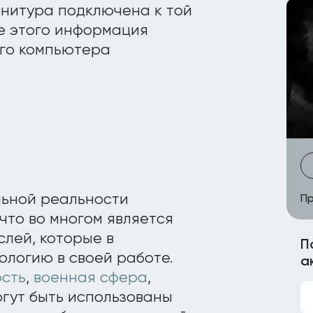
рнитура подключена к той
ле этого информация
ого компьютера
льной реальности
Пр
 что во многом является
слей, которые в
П
ологию в своей работе.
а
сть
,
военная сфера
,
могут быть использованы