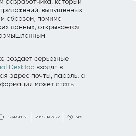
м разработчика, который
 приложений, выпущенных
им образом, помимо
их данных, открывается
 промышленным
же создает серьезные
ual Desktop
входят в
ая адрес почты, пароль, а
нформация может стать
EVANGELIST
26 ИЮЛЯ 2022
1985