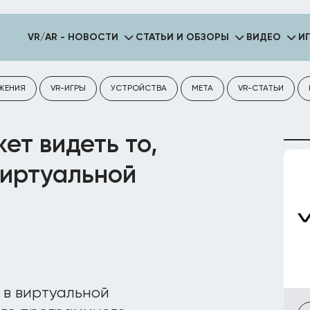
VR/AR - НОВОСТИ
СТАТЬИ И ОБЗОРЫ
ВИДЕО
И
ЖЕНИЯ
VR-ИГРЫ
УСТРОЙСТВА
META
VR-СТАТЬИ
жет видеть то,
виртуальной
 в виртуальной