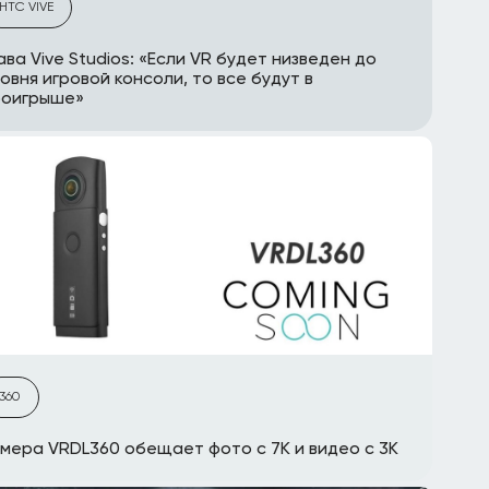
HTC VIVE
ава Vive Studios: «Если VR будет низведен до
овня игровой консоли, то все будут в
роигрыше»
360
мера VRDL360 обещает фото с 7К и видео с 3K