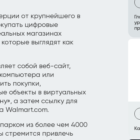
ерции от крупнейшего в
Гл
ур
окупать цифровые
п
еальных магазинах
 которые выглядят как
ляет собой веб-сайт,
 компьютера или
ить покупки,
е объекты в виртуальных
ну», а затем ссылку для
а Walmart.com.
 парком из более чем 4000
Ка
ды стремится привлечь