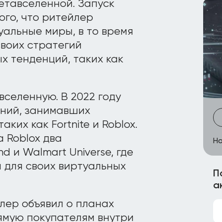
етавселенной. Запуск
ого, что ритейлер
уальные миры, в то время
своих стратегий
х тенденций, таких как
вселенную. В 2022 году
аний, занимавших
ких как Fortnite и Roblox.
 Roblox два
Но
 и Walmart Universe, где
 для своих виртуальных
П
а
лер объявил о планах
ямую покупателям внутри