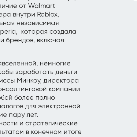
личие от Walmart
ера внутри Roblox,
льная независимая
peria, которая создала
и брендов, включая
авселенной, немногие
собы заработать деньги
лиссы Минкоу, директора
онсалтинговой компании
обой более полно
алогов для электронной
е пару лет.
ности и стратегические
ьтатом в конечном итоге