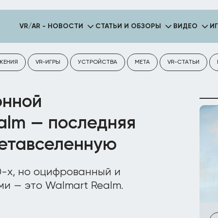
VR/AR - НОВОСТИ
СТАТЬИ И ОБЗОРЫ
ВИДЕО
И
ЖЕНИЯ
VR-ИГРЫ
УСТРОЙСТВА
META
VR-СТАТЬИ
онной
alm — последняя
метавселенную
0-х, но оцифрованный и
и — это Walmart Realm.