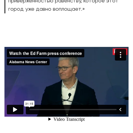
приверженностью равенству, которое этот
город уже давно воплощает.»