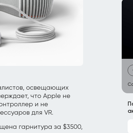
Са
налистов, освещающих
ерждает, что Apple не
П
онтроллер и не
а
ессуаров для VR.
ущена гарнитура за $3500,