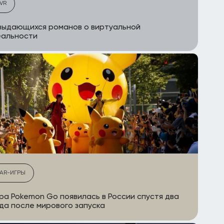
VR
выдающихся романов о виртуальной
еальности
AR-ИГРЫ
ра Pokemon Go появилась в России спустя два
да после мирового запуска