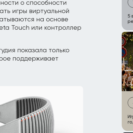
сности о способности
ать игры виртуальной
5 
батываются на основе
р
eta Touch или контроллер
студия показала только
орое поддерживает
Иг
го