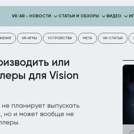
VR/AR - НОВОСТИ
СТАТЬИ И ОБЗОРЫ
ВИДЕО
И
ЖЕНИЯ
VR-ИГРЫ
УСТРОЙСТВА
META
VR-СТАТЬИ
оизводить или
еры для Vision
о не планирует выпускать
м, но и может вообще не
ллеры.