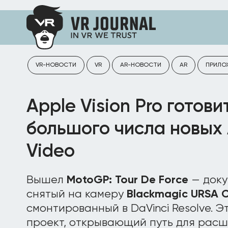
VR-НОВОСТИ
VR
AR-НОВОСТИ
AR
ПРИЛО
Apple Vision Pro готови
большого числа новых 
Video
Вышел
MotoGP: Tour De Force
— доку
снятый на камеру
Blackmagic URSA C
смонтированный в DaVinci Resolve. 
проект, открывающий путь для расш