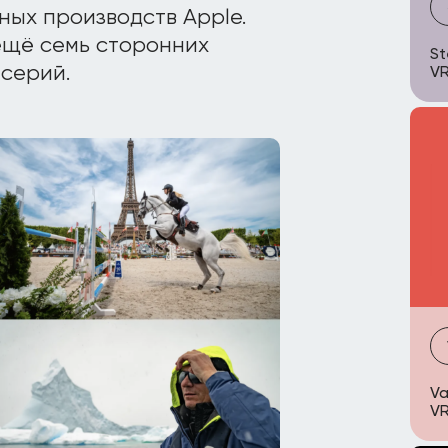
ных производств Apple.
ещё семь сторонних
St
 серий.
VR
Va
VR