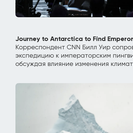
Journey to Antarctica to Find Emperor
Корреспондент CNN Билл Уир сопро
экспедицию к императорским пингвина
обсуждая влияние изменения климат