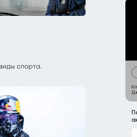
виды спорта.
Кл
Дж
П
а