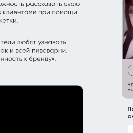
ожность рассказать свою
с клиентами при помощи
кетки.
тели любят узнавать
ак и всей пивоварни.
нность к бренду».
Чт
ма
П
а