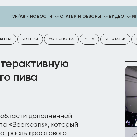
VR/AR - НОВОСТИ
СТАТЬИ И ОБЗОРЫ
ВИДЕО
И
ЖЕНИЯ
VR-ИГРЫ
УСТРОЙСТВА
META
VR-СТАТЬИ
нтерактивную
го пива
в области дополненной
та «Beerscans», который
 отрасль крафтового