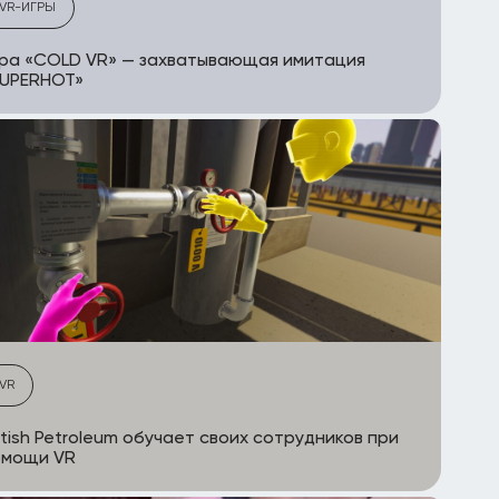
VR-ИГРЫ
ра «COLD VR» — захватывающая имитация
SUPERHOT»
VR
itish Petroleum обучает своих сотрудников при
омощи VR