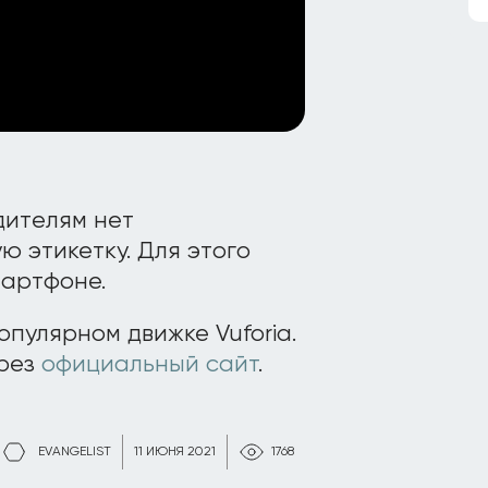
дителям нет
 этикетку. Для этого
мартфоне.
пулярном движке Vuforia.
ерез
официальный сайт
.
EVANGELIST
11 ИЮНЯ 2021
1768