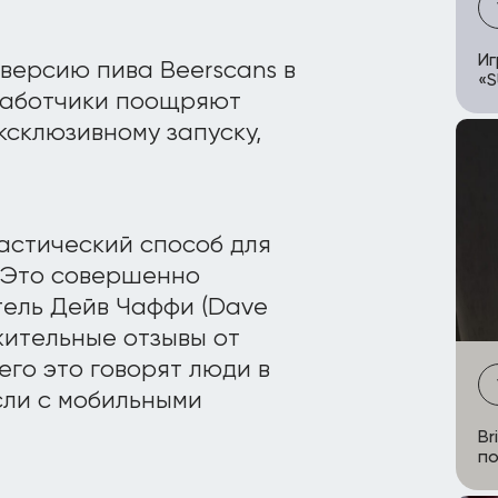
Иг
версию пива Beerscans в
«
зработчики поощряют
ксклюзивному запуску,
астический способ для
. Это совершенно
тель Дейв Чаффи (Dave
жительные отзывы от
го это говорят люди в
сли с мобильными
Br
п