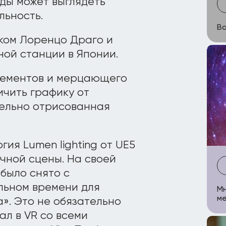
ды может выглядеть
льность.
Во
ком Лоренцо Драго и
ой станции в Японии.
лементов и мерцающего
ичить графику от
тельно отрисованная
ия Lumen lighting от UE5
чной сцены. На своей
было снято с
льном времени для
Мн
ме
». Это не обязательно
ал в VR со всеми