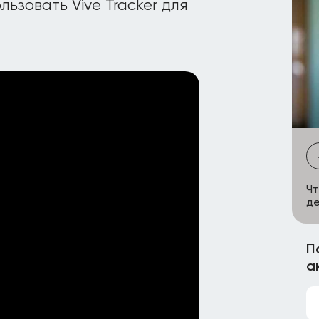
ьзовать Vive Tracker для
Чт
де
П
а