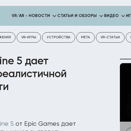
VR/AR - НОВОСТИ
СТАТЬИ И ОБЗОРЫ
ВИДЕО
И
ЖЕНИЯ
VR-ИГРЫ
УСТРОЙСТВА
META
VR-СТАТЬИ
ine 5 дает
реалистичной
ти
ine 5
от Epic Games дает