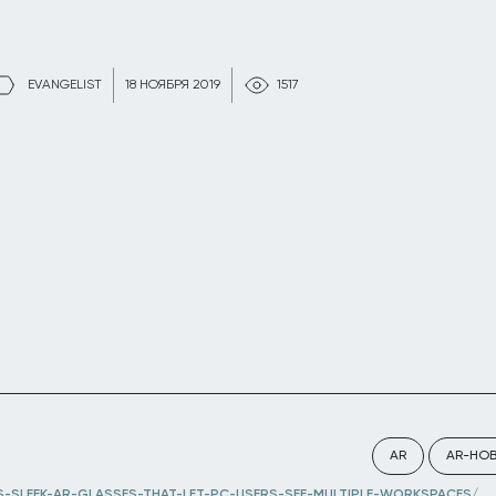
EVANGELIST
18 НОЯБРЯ 2019
1517
AR
AR-НО
NS-SLEEK-AR-GLASSES-THAT-LET-PC-USERS-SEE-MULTIPLE-WORKSPACES/