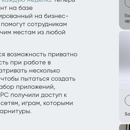
и каждую неделю
. Теперь
нт на базе
ированный на бизнес-
Го
а
и помогут сотрудникам
очим местам из любой
ся возможность приватно
ть при работе в
атривать несколько
 чтобы пытаться создать
абор приложений,
 PC получили доступ к
сетям, играм, которыми
гарнитуры.
So