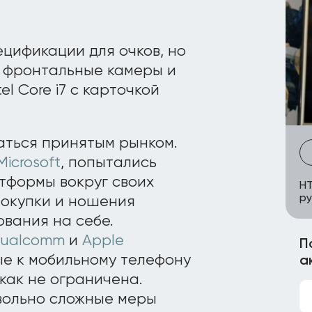
цификации для очков, но
и фронтальные камеры и
l Core i7 с карточкой
аться принятым рынком.
Microsoft
, попытались
тформы вокруг своих
HT
ру
покупки и ношения
вания на себе.
ualcomm
и
Apple
П
е к мобильному телефону
а
как не ограничена.
овольно сложные меры