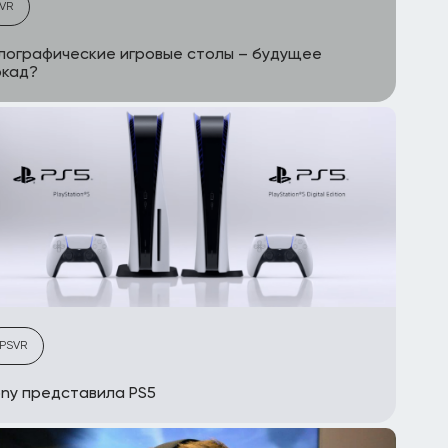
VR
лографические игровые столы – будущее
ркад?
PSVR
ny представила PS5