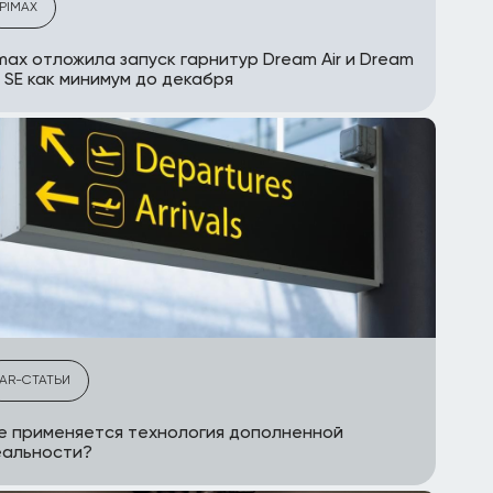
PIMAX
max отложила запуск гарнитур Dream Air и Dream
r SE как минимум до декабря
AR-СТАТЬИ
е применяется технология дополненной
еальности?