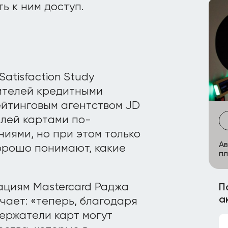
ть к ним доступ.
Satisfaction Study
ителей кредитными
ейтинговым агентством JD
елей картами по-
иями, но при этом только
Ав
орошо понимают, какие
пл
ациям Mastercard Раджа
П
а
чает: «теперь, благодаря
ержатели карт могут