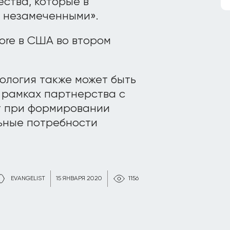
ества, которые в
я незамеченными».
ore в США во втором
нология также может быть
в рамках партнерства с
ит при формировании
ьные потребности
EVANGELIST
15 ЯНВАРЯ 2020
1156