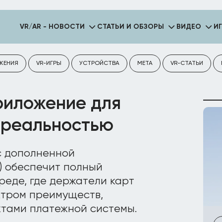
VR/AR - НОВОСТИ
СТАТЬИ И ОБЗОРЫ
ВИДЕО
И
ЖЕНИЯ
VR-ИГРЫ
УСТРОЙСТВА
META
VR-СТАТЬИ
риложение для
 реальностью
с дополненной
R) обеспечит полный
реде, где держатели карт
ктром преимуществ,
тами платежной системы.