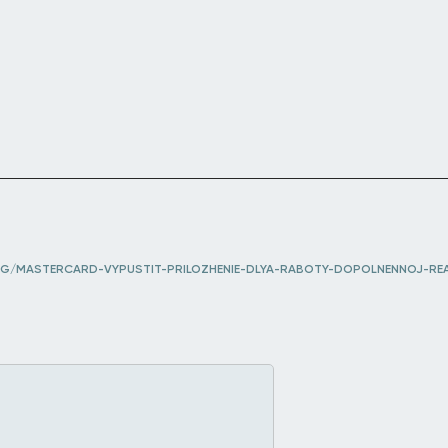
NG/MASTERCARD-VYPUSTIT-PRILOZHENIE-DLYA-RABOTY-DOPOLNENNOJ-RE