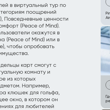
ей в виртуальный тур по
атегориям поощрений
Pi
Ai
s), Повседневные ценности
омфорт (Peace of Mind).
льзователи окажутся в
(Peace of Mind) или в
e), чтобы опробовать
имущества.
дельцы карт смогут с
уальную комнату и
ое из которых
дметом. Например,
ра клюшек для гольфа,
Гд
ее окно, в котором он
р
ениях для любителей