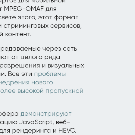
ртов для мобильной
рт MPEG-OMAF для
свете этого, этот формат
 стриминговых сервисов,
 контент.
ередаваемые через сеть
ают от целого ряда
 разрешения и визуальных
и. Все эти
проблемы
недрения нового
более высокой пропускной
хофера
демонстрируют
нацию JavaScript, веб-
 для рендеринга и HEVC.