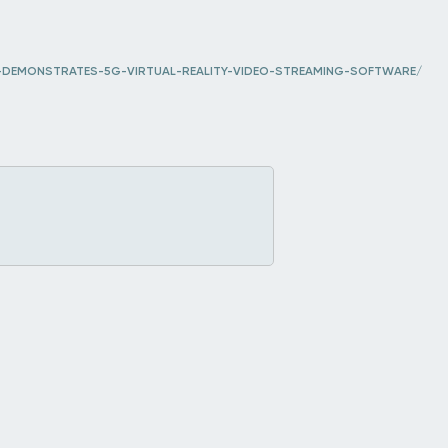
R-DEMONSTRATES-5G-VIRTUAL-REALITY-VIDEO-STREAMING-SOFTWARE/