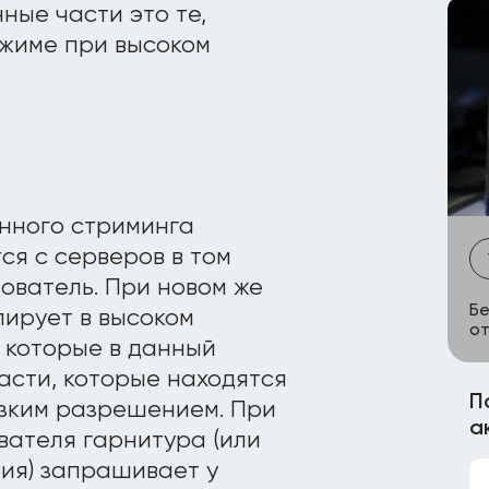
ые части это те,
ежиме при высоком
онного стриминга
ся с серверов в том
ователь. При новом же
Бе
ирует в высоком
от
 которые в данный
асти, которые находятся
П
изким разрешением. При
а
вателя гарнитура (или
ия) запрашивает у