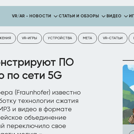
VR/AR - НОВОСТИ
СТАТЬИ И ОБЗОРЫ
ВИДЕО
И
ЖЕНИЯ
VR-ИГРЫ
УСТРОЙСТВА
META
VR-СТАТЬИ
онстрируют ПО
о по сети 5G
ра (Fraunhofer) известно
ботку технологии сжатия
MP3 и видео в формате
пейское объединение
ий переключило свое