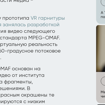
асти медиа −
A 
по
у прототипа
VR гарнитуры
я занялась разработкой
тия видео следующего
о стандарта MPEG-OMAF.
ртуальную реальность
60-градусное потоковое
.
MAF основан на
део от института
а фрагменты,
ешениями. В
Me
 красным окрашены те
чи
ируются с низким