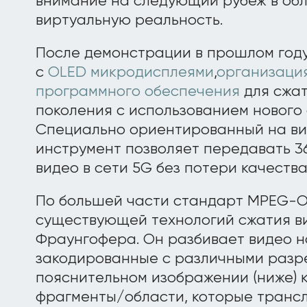
внимание на следующий рубеж в обл
виртуальную реальность.
После демонстрации в прошлом год
с
OLED микродисплеями
,
организаци
программного обеспечения
для сжа
поколения с использованием новог
Специально ориентированный на ви
инструмент позволяет передавать 3
видео в сети 5G без потери качества
По большей части стандарт MPEG-O
существующей технологий сжатия ви
Фраунгофера. Он разбивает видео н
закодированные с различными разр
пояснительном изображении (ниже)
фрагменты/области, которые трансл