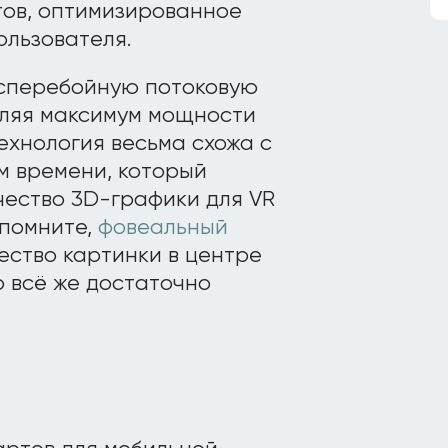
тов, оптимизированное
ользователя.
есперебойную потоковую
еляя максимум мощности
Технология весьма схожа с
м времени, который
чество 3D-графики для VR
 помните,
фовеальный
ество картинки в центре
о всё же достаточно