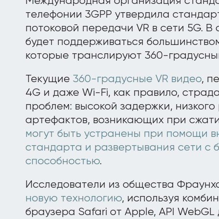
Международная организация станда
телефонии 3GPP утвердила станда
потоковой передачи VR в сети 5G. В 
будет поддерживаться большинством
которые транслируют 360-градусный
Текущие
360-градусные VR видео
, п
4G и даже Wi-Fi, как правило, страд
проблем: высокой задержки, низкого
артефактов, возникающих при сжати
могут быть устранены при помощи в
стандарта и развертывания сети с 
способностью
.
Исследователи из общества Фраун
новую технологию
, используя комби
браузера Safari от Apple, API WebGL