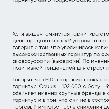
гарнитур было продано около 212 00
Хотя вышеупомянутая гарнитура сто
цена продажи всех VR устройств выро
говорит о том, что увеличилось кол
высококачественных гарнитур по с
аксессуарами (вьюерами). По мнению
позитивной тенденцией для отрасли 
Говорят, что
HTC
отправила покупате
гарнитур, Oculus − 102 000, а Sony − 
обвиняет именно крупные бренды в 
гарнитур и в том, что они не в сост
торговый импульс после снижения цен