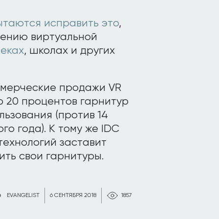
ытаются исправить это
,
нению виртуальной
еках
, школах и других
оммерческие продажи VR
о 20 процентов гарнитур
ьзования (против 14
о года). К тому же IDC
технологий заставит
ть свои гарнитуры.
EVANGELIST
6 СЕНТЯБРЯ 2018
1857