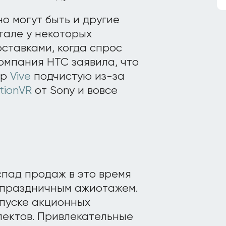
о могут быть и другие
тале у некоторых
ставками, когда спрос
омпания HTC заявила, что
ур
Vive
подчистую из-за
tionVR
от Sony и вовсе
спад продаж в это время
дпраздничным ажиотажем.
ыпуске акционных
ектов. Привлекательные