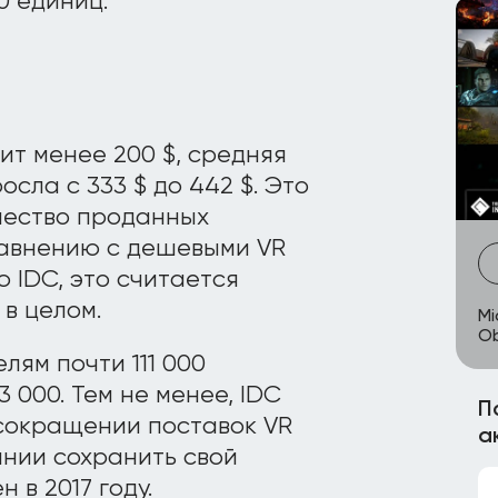
0 единиц.
ит менее 200 $, средняя
сла с 333 $ до 442 $. Это
ичество проданных
равнению с дешевыми VR
 IDC, это считается
в целом.
Mi
Ob
лям почти 111 000
93 000. Тем не менее, IDC
П
сокращении поставок VR
а
оянии сохранить свой
 в 2017 году.