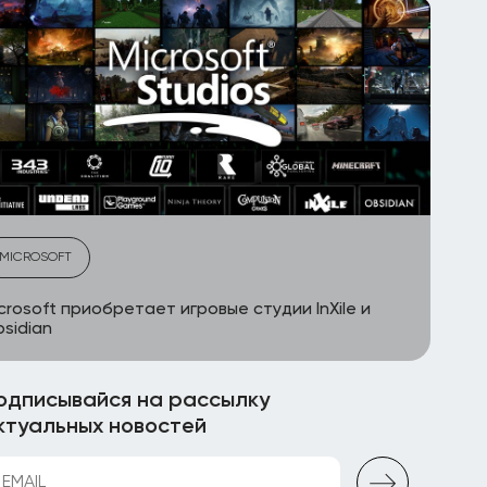
MICROSOFT
crosoft приобретает игровые студии InXile и
sidian
одписывайся на рассылку
ктуальных новостей