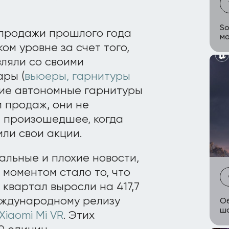
So
 продажи прошлого года
мо
ом уровне за счет того,
вляли со своими
ры (
вьюеры, гарнитуры
огие автономные гарнитуры
 продаж, они не
, произошедшее, когда
ли свои акции.
альные и плохие новости,
моментом стало то, что
квартал выросли на 417,7
еждународному релизу
Об
ш
Xiaomi Mi VR
. Этих