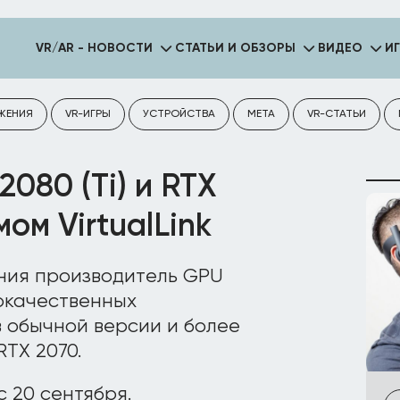
VR/AR - НОВОСТИ
СТАТЬИ И ОБЗОРЫ
ВИДЕО
И
ЖЕНИЯ
VR-ИГРЫ
УСТРОЙСТВА
META
VR-СТАТЬИ
2080 (Ti) и RTX
ом VirtualLink
ния производитель GPU
окачественных
в обычной версии и более
RTX 2070.
 20 сентября.