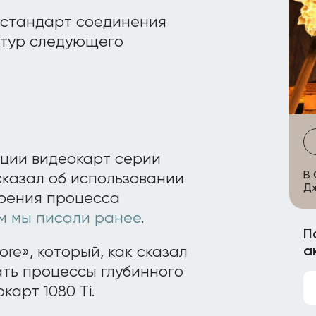
 стандарт соединения
итур следующего
ации видеокарт серии
В 
казал об использовании
Д
орения процесса
м мы писали ранее
.
П
ore», который, как сказал
а
ать процессы глубинного
арт 1080 Ti.