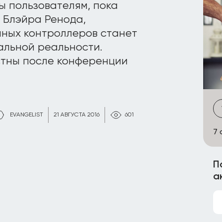
ы пользователям, пока
 Блэйра Ренода,
нных контроллеров станет
альной реальности.
стны после конференции
EVANGELIST
21 АВГУСТА 2016
601
7 
П
а