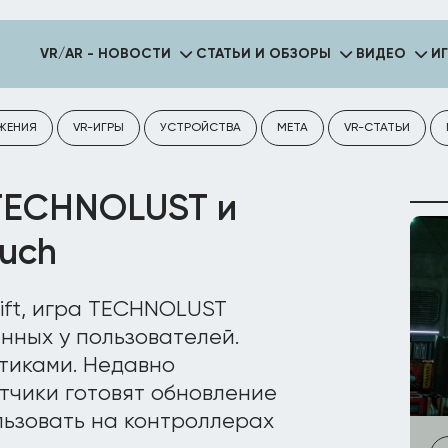
VR/AR - НОВОСТИ
СТАТЬИ И ОБЗОРЫ
ВИДЕО
И
ЖЕНИЯ
VR-ИГРЫ
УСТРОЙСТВА
META
VR-СТАТЬИ
TECHNOLUST и
ouch
ift, игра TECHNOLUST
нных у пользователей.
тиками. Недавно
тчики готовят обновление
ользовать на контроллерах