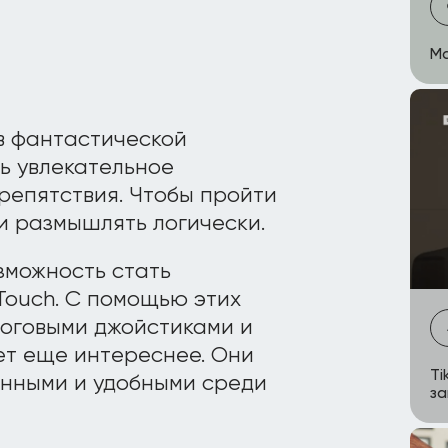
Ma
в фантастической
ь увлекательное
репятствия. Чтобы пройти
и размышлять логически.
зможность стать
Touch. С помощью этих
логовыми джойстиками и
ет еще интереснее. Они
Ti
енными и удобными среди
за