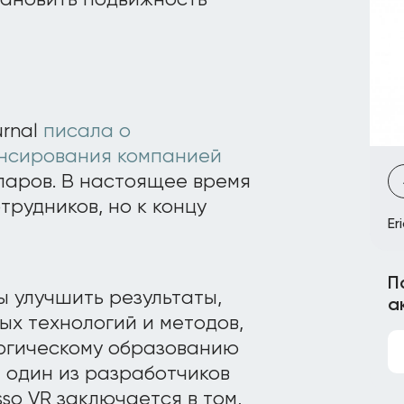
тановить подвижность
rnal
писала о
нсирования компанией
ларов. В настоящее время
трудников, но к концу
Er
П
ы улучшить результаты,
а
х технологий и методов,
ургическому образованию
л один из разработчиков
so VR заключается в том,