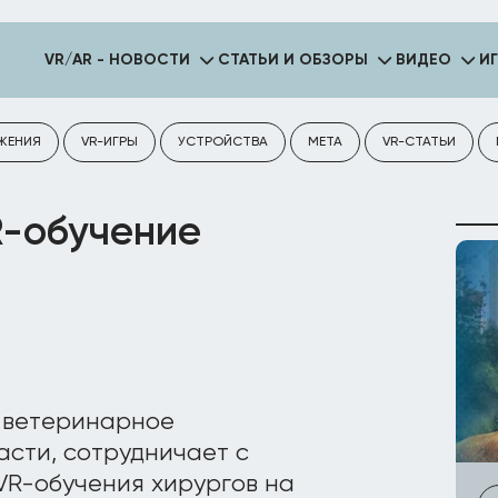
VR/AR - НОВОСТИ
СТАТЬИ И ОБЗОРЫ
ВИДЕО
И
ЖЕНИЯ
VR-ИГРЫ
УСТРОЙСТВА
META
VR-СТАТЬИ
R-обучение
 ветеринарное
асти, сотрудничает c
R-обучения хирургов на