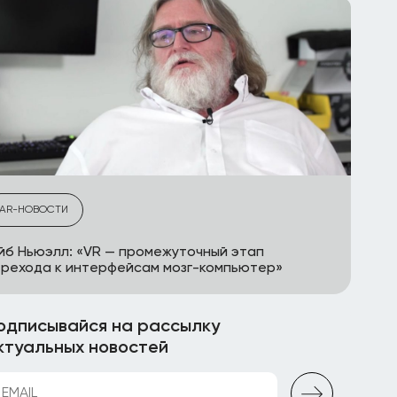
AR-НОВОСТИ
йб Ньюэлл: «VR — промежуточный этап
рехода к интерфейсам мозг-компьютер»
одписывайся на рассылку
ктуальных новостей