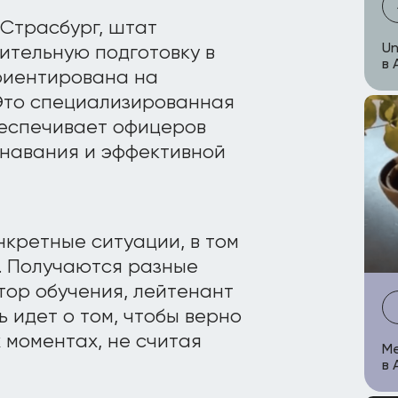
Страсбург, штат
Un
ительную подготовку в
в 
риентирована на
 Это специализированная
еспечивает офицеров
знавания и эффективной
нкретные ситуации, в том
. Получаются разные
тор обучения, лейтенант
ь идет о том, чтобы верно
моментах, не считая
Me
в 