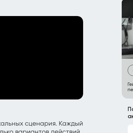
Ге
пе
П
а
кальных сценария. Каждый
олько вариантов действий