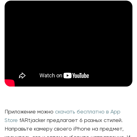
Приложение можно
скачать бесплатно в App
Store
fARtjacker предлагает 6 разных стилей.
Направьте камеру своего iPhone на предмет,