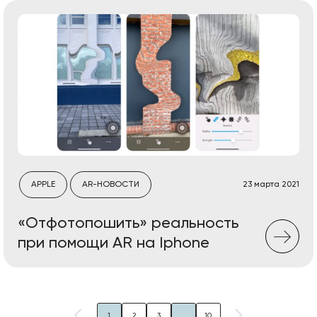
APPLE
AR-НОВОСТИ
23 марта 2021
«Отфотопошить» реальность
при помощи AR на Iphone
1
2
3
...
10