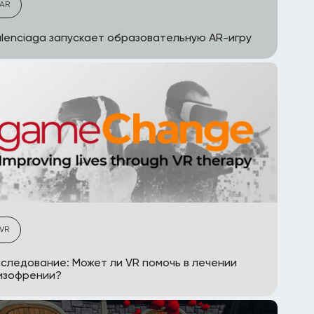
AR
lenciaga запускает образовательную AR-игру
VR
следование: Может ли VR помочь в лечении
изофрении?