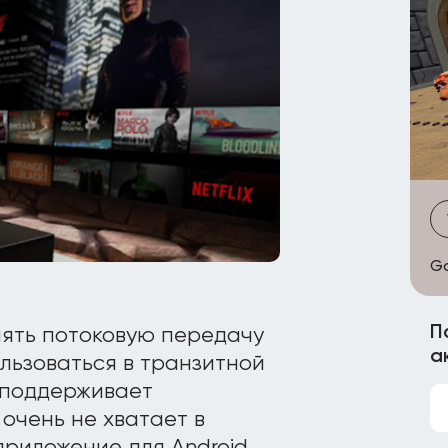
Go
П
лять потоковую передачу
а
льзоваться в транзитной
 поддерживает
очень не хватает в
приложение для Android,