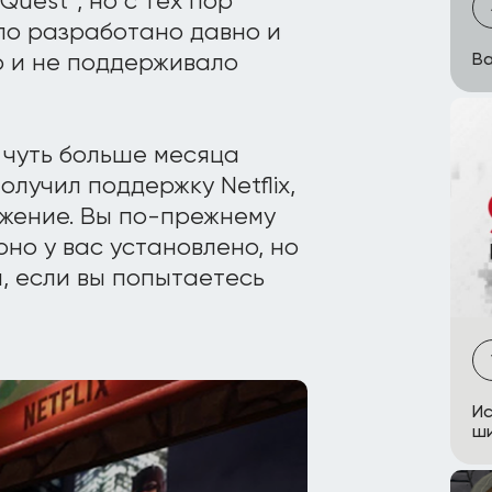
Quest*, но с тех пор
ло разработано давно и
 и не поддерживало
Ba
чуть больше месяца
олучил поддержку Netflix,
жение. Вы по-прежнему
оно у вас установлено, но
, если вы попытаетесь
Ис
ш