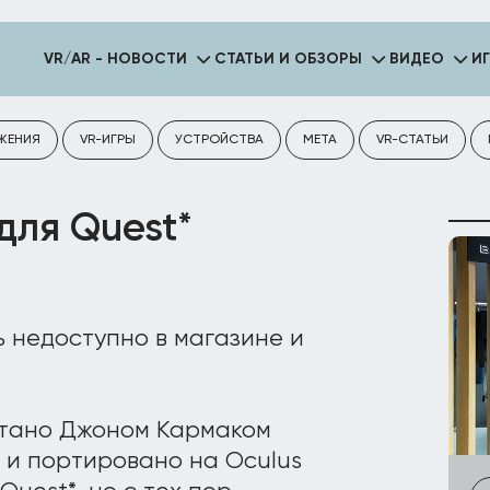
VR/AR - НОВОСТИ
СТАТЬИ И ОБЗОРЫ
ВИДЕО
И
ЖЕНИЯ
VR-ИГРЫ
УСТРОЙСТВА
META
VR-СТАТЬИ
для Quest*
ь недоступно в магазине и
отано Джоном Кармаком
R и портировано на Oculus