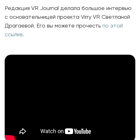
Редакция VR Journal делала большое интервью
с основательницей проекта Virry VR Светланой
Драгаевой. Его вы можете прочесть
по этой
ссылке
.