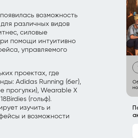
 появилась возможность
для различных видов
итнес, силовые
 при помощи интуитивно
фейса, управляемого
ких проектах, где
ы: Adidas Running (бег),
Об
но
ие прогулки), Wearable X
8Birdies (гольф).
ирует изучить и
П
а
фейсы и возможности