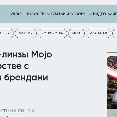
VR/AR - НОВОСТИ
СТАТЬИ И ОБЗОРЫ
ВИДЕО
И
ЖЕНИЯ
VR-ИГРЫ
УСТРОЙСТВА
META
VR-СТАТЬИ
-линзы Mojo
рстве с
и брендами
ктных линз с