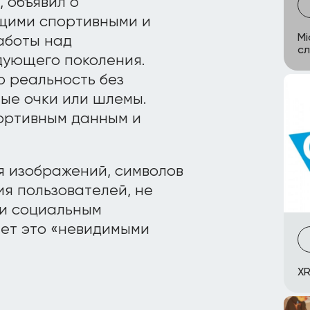
, объявил о
ущими спортивными и
Mi
аботы над
с
дующего поколения.
 реальность без
ые очки или шлемы.
портивным данным и
я изображений, символов
ия пользователей, не
 и социальным
ет это «невидимыми
XR